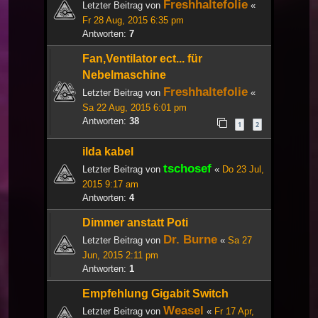
Freshhaltefolie
Letzter Beitrag von
«
Fr 28 Aug, 2015 6:35 pm
Antworten:
7
Fan,Ventilator ect... für
Nebelmaschine
Freshhaltefolie
Letzter Beitrag von
«
Sa 22 Aug, 2015 6:01 pm
Antworten:
38
1
2
ilda kabel
tschosef
Letzter Beitrag von
«
Do 23 Jul,
2015 9:17 am
Antworten:
4
Dimmer anstatt Poti
Dr. Burne
Letzter Beitrag von
«
Sa 27
Jun, 2015 2:11 pm
Antworten:
1
Empfehlung Gigabit Switch
Weasel
Letzter Beitrag von
«
Fr 17 Apr,