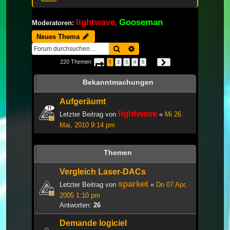
lightwave
Gooseman
Moderatoren:
,
Neues Thema
Suche
Erweiterte Suche
220 Themen
1
2
3
4
5
Seite
1
von
8
Nächste
…
Bekanntmachungen
Aufgeräumt
lightwave
Letzter Beitrag von
«
Mi 26
Mai, 2010 9:14 pm
Themen
Vergleich Laser-DACs
sparket
Letzter Beitrag von
«
Do 07 Apr,
2005 1:10 pm
Antworten:
26
Demande logiciel