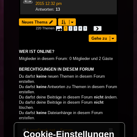
2015 12:32 pm
Antworten:
13
Neues Thema
220 Themen
1
2
3
4
5
Seite
1
von
8
Nächste
…
Gehe zu
WER IST ONLINE?
Mitglieder in diesem Forum: 0 Mitglieder und 2 Gäste
BERECHTIGUNGEN IN DIESEM FORUM
Du darfst
keine
neuen Themen in diesem Forum
erstellen.
Du darfst
keine
Antworten zu Themen in diesem Forum
erstellen.
Du darfst deine Beiträge in diesem Forum
nicht
ändern.
Du darfst deine Beiträge in diesem Forum
nicht
löschen.
Du darfst
keine
Dateianhänge in diesem Forum
erstellen.
LaserFreak.net
Forum
Cookie-Einstellungen