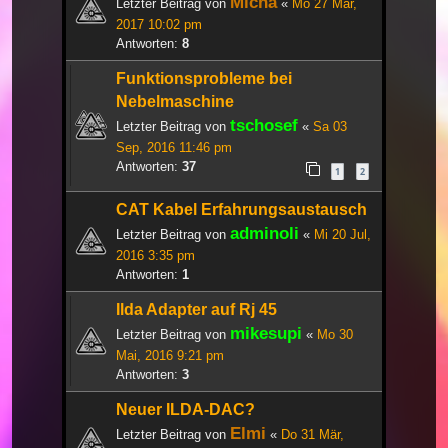
Micha
Letzter Beitrag von
«
Mo 27 Mär,
2017 10:02 pm
Antworten:
8
Funktionsprobleme bei
Nebelmaschine
tschosef
Letzter Beitrag von
«
Sa 03
Sep, 2016 11:46 pm
Antworten:
37
1
2
CAT Kabel Erfahrungsaustausch
adminoli
Letzter Beitrag von
«
Mi 20 Jul,
2016 3:35 pm
Antworten:
1
Ilda Adapter auf Rj 45
mikesupi
Letzter Beitrag von
«
Mo 30
Mai, 2016 9:21 pm
Antworten:
3
Neuer ILDA-DAC?
Elmi
Letzter Beitrag von
«
Do 31 Mär,