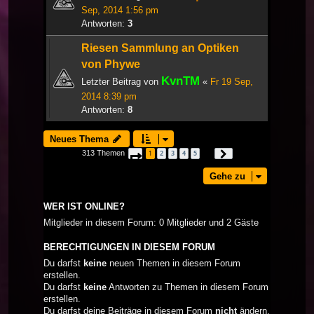
Sep, 2014 1:56 pm
Antworten:
3
Riesen Sammlung an Optiken
von Phywe
KvnTM
Letzter Beitrag von
«
Fr 19 Sep,
2014 8:39 pm
Antworten:
8
Neues Thema
313 Themen
1
2
3
4
5
Seite
1
von
11
Nächste
…
Gehe zu
WER IST ONLINE?
Mitglieder in diesem Forum: 0 Mitglieder und 2 Gäste
BERECHTIGUNGEN IN DIESEM FORUM
Du darfst
keine
neuen Themen in diesem Forum
erstellen.
Du darfst
keine
Antworten zu Themen in diesem Forum
erstellen.
Du darfst deine Beiträge in diesem Forum
nicht
ändern.