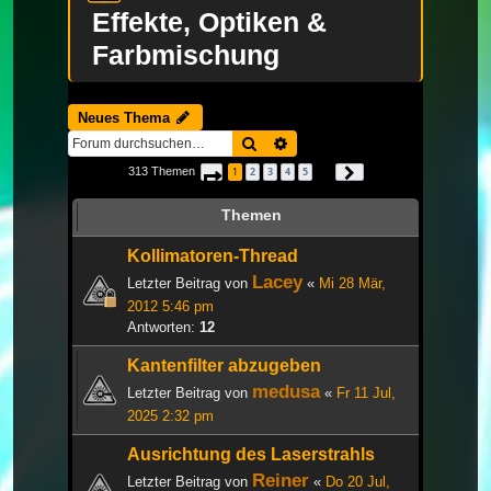
Effekte, Optiken &
Farbmischung
Neues Thema
Suche
Erweiterte Suche
313 Themen
1
2
3
4
5
Seite
1
von
11
Nächste
…
Themen
Kollimatoren-Thread
Lacey
Letzter Beitrag von
«
Mi 28 Mär,
2012 5:46 pm
Antworten:
12
Kantenfilter abzugeben
medusa
Letzter Beitrag von
«
Fr 11 Jul,
2025 2:32 pm
Ausrichtung des Laserstrahls
Reiner
Letzter Beitrag von
«
Do 20 Jul,