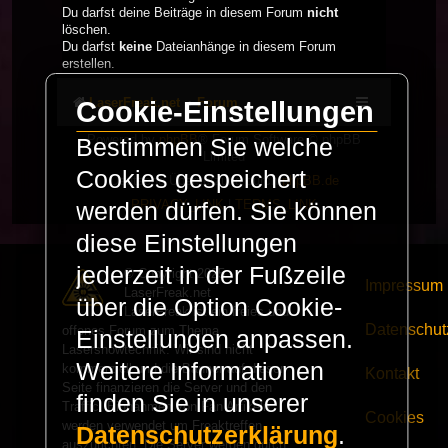
Du darfst deine Beiträge in diesem Forum
nicht
löschen.
Du darfst
keine
Dateianhänge in diesem Forum
erstellen.
LaserFreak.net
Forum
Cookie-Einstellungen
Powered by
phpBB
® Forum Software © phpBB
Bestimmen Sie welche
Limited
Cookies gespeichert
Deutsche Übersetzung durch
phpBB.de
PRIVACY_LINK
|
TERMS_LINK
werden dürfen. Sie können
diese Einstellungen
jederzeit in der Fußzeile
© Copyright 2025 -
Impressum
LaserFreak.net
über die Option Cookie-
LaserFreak ist ein freies und
Datenschut
offenes Forum zum Thema
Einstellungen anpassen.
Lasershowtechnik. Wir sind nicht
Weitere Informationen
kommerziell und die Banner auf dieser
Kontakt
Seite finanzieren die Server und den
finden Sie in unserer
Traffic. Einnahmen von Fan Artikeln
Cookies
werden verwendet um Freaktreffen
Datenschutzerklärung
.
auszurichten. Die Server werden durch