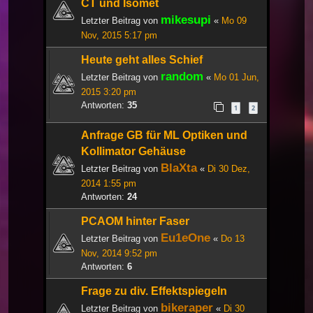
CT und Isomet
mikesupi
Letzter Beitrag von
«
Mo 09
Nov, 2015 5:17 pm
Heute geht alles Schief
random
Letzter Beitrag von
«
Mo 01 Jun,
2015 3:20 pm
Antworten:
35
1
2
Anfrage GB für ML Optiken und
Kollimator Gehäuse
BlaXta
Letzter Beitrag von
«
Di 30 Dez,
2014 1:55 pm
Antworten:
24
PCAOM hinter Faser
Eu1eOne
Letzter Beitrag von
«
Do 13
Nov, 2014 9:52 pm
Antworten:
6
Frage zu div. Effektspiegeln
bikeraper
Letzter Beitrag von
«
Di 30