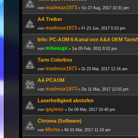
madmax1973
von
» So 27 Aug, 2017 10:31 pm
AA Treiber
madmax1973
von
» Fr 23 Jun, 2017 5:53 pm
Info: PC-AOM 6-Kanal von A&A OEM Tarm/So
mikesupi
von
» Sa 05 Feb, 2011 8:02 pm
Tarm Colorbox
madmax1973
von
» Di 23 Mai, 2017 12:16 am
AA PCAOM
madmax1973
von
» Do 11 Mai, 2017 12:02 pm
Laserhelligkeit abstufen
qaywsx
von
» Do 09 Mär, 2017 10:40 pm
Chroma (Software)
Micha
von
» Mi 01 Mär, 2017 11:19 am