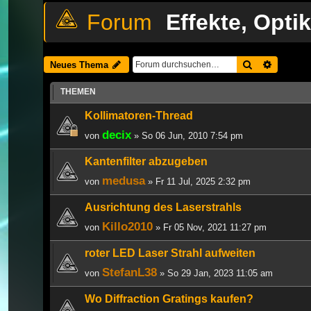
Effekte, Opt
Suche
Erweiter
Neues Thema
THEMEN
Kollimatoren-Thread
decix
von
» So 06 Jun, 2010 7:54 pm
Kantenfilter abzugeben
medusa
von
» Fr 11 Jul, 2025 2:32 pm
Ausrichtung des Laserstrahls
Killo2010
von
» Fr 05 Nov, 2021 11:27 pm
roter LED Laser Strahl aufweiten
StefanL38
von
» So 29 Jan, 2023 11:05 am
Wo Diffraction Gratings kaufen?