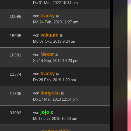
Do 31 Mär, 2022 10:34 pm
tracky
von
10095
Mo 24 Feb, 2020 11:27 am
vakuum
von
15005
Mo 07 Okt, 2019 9:24 am
Nexor
von
10381
Sa 14 Sep, 2019 10:20 pm
tracky
von
11574
Do 28 Feb, 2019 1:20 pm
danyoka
von
11335
Do 17 Mai, 2018 12:54 pm
jojo
von
33083
Mi 17 Jan, 2018 10:28 am