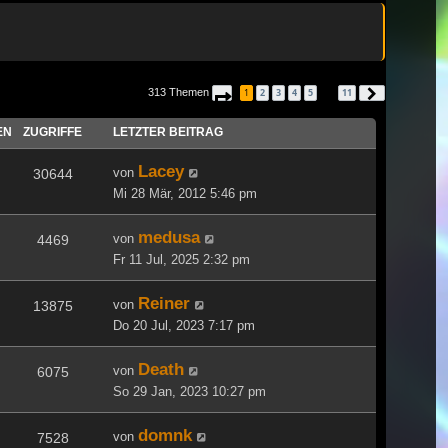
313 Themen
1
2
3
4
5
11
Seite
1
von
11
Nächste
…
EN
ZUGRIFFE
LETZTER BEITRAG
Lacey
von
30644
Mi 28 Mär, 2012 5:46 pm
medusa
von
4469
Fr 11 Jul, 2025 2:32 pm
Reiner
von
13875
Do 20 Jul, 2023 7:17 pm
Death
von
6075
So 29 Jan, 2023 10:27 pm
domnk
von
7528