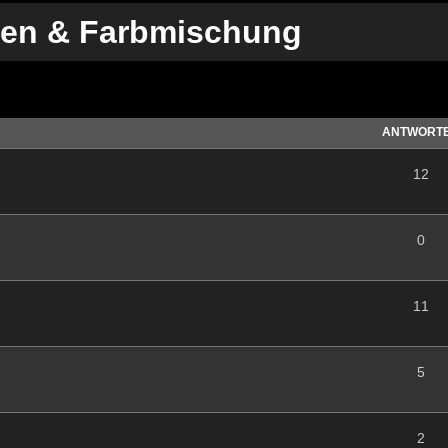
iken & Farbmischung
te Suche
ANTWORT
12
0
11
5
2