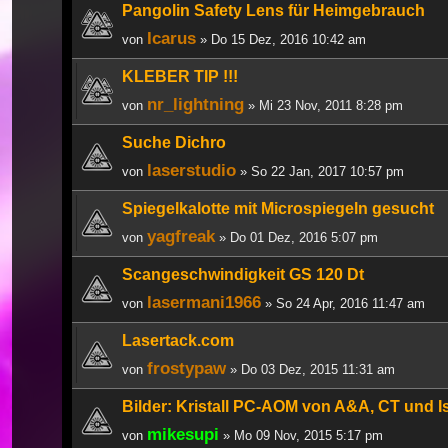
Pangolin Safety Lens für Heimgebrauch
Icarus
von
» Do 15 Dez, 2016 10:42 am
KLEBER TIP !!!
nr_lightning
von
» Mi 23 Nov, 2011 8:28 pm
Suche Dichro
laserstudio
von
» So 22 Jan, 2017 10:57 pm
Spiegelkalotte mit Microspiegeln gesucht
yagfreak
von
» Do 01 Dez, 2016 5:07 pm
Scangeschwindigkeit GS 120 Dt
lasermani1966
von
» So 24 Apr, 2016 11:47 am
Lasertack.com
frostypaw
von
» Do 03 Dez, 2015 11:31 am
Bilder: Kristall PC-AOM von A&A, CT und 
mikesupi
von
» Mo 09 Nov, 2015 5:17 pm