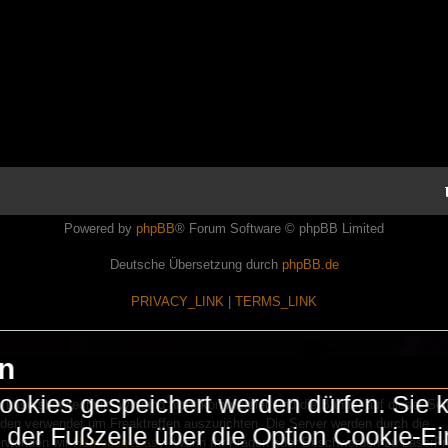
Powered by
phpBB
® Forum Software © phpBB Limited
Deutsche Übersetzung durch
phpBB.de
PRIVACY_LINK
|
TERMS_LINK
en
okies gespeichert werden dürfen. Sie 
Lasershowtechnik. Wir sind nicht kommerziell und die Banner auf dieser Seit
rden verwendet um Freaktreffen auszurichten. Die Server werden durch die
in der Fußzeile über die Option Cookie-E
erwenden wir
HomepageEasy
. Wenn Ihr Fragen oder Beschwerden zu LaserFr