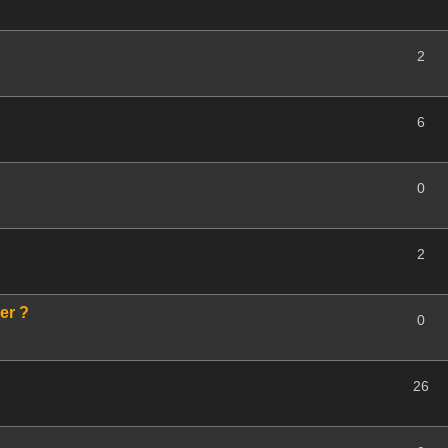
2
6
0
2
er ?
0
26