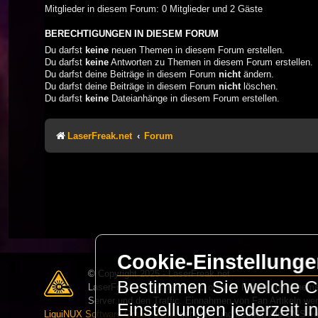
Mitglieder in diesem Forum: 0 Mitglieder und 2 Gäste
BERECHTIGUNGEN IN DIESEM FORUM
Du darfst
keine
neuen Themen in diesem Forum erstellen.
Du darfst
keine
Antworten zu Themen in diesem Forum erstellen.
Du darfst deine Beiträge in diesem Forum
nicht
ändern.
Du darfst deine Beiträge in diesem Forum
nicht
löschen.
Du darfst
keine
Dateianhänge in diesem Forum erstellen.
LaserFreak.net
Forum
Cookie-Einstellung
© Copyright 2025 - LaserFreak.net
Bestimmen Sie welche Co
LaserFreak ist ein freies und offenes Forum zum Thema 
Server und den Traffic. Einnahmen von Fan Artikeln we
Einstellungen jederzeit 
LiquiNUX Software GmbH Berlin
gehostet und betreut. Als CMS v