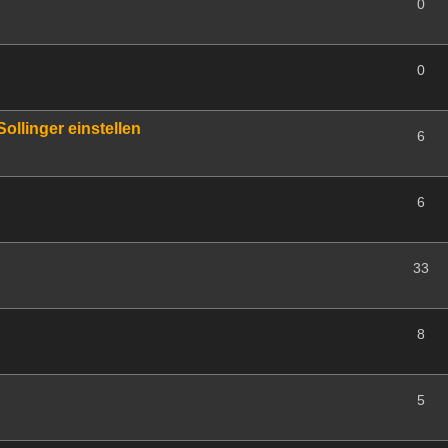
0
0
llinger einstellen
6
6
33
8
5