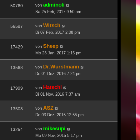
adminoli
von
50760
Sa 25 Feb, 2017 9:50 am
Witsch
von
56597
Di 07 Feb, 2017 2:08 pm
Sheep
von
17429
Mo 23 Jan, 2017 1:15 pm
Dr.Wurstmann
von
13568
Do 01 Dez, 2016 7:24 pm
Hatschi
von
17999
Di 01 Nov, 2016 7:37 am
ASZ
von
13503
Do 03 Dez, 2015 12:55 pm
mikesupi
von
13254
Mo 09 Nov, 2015 5:17 pm