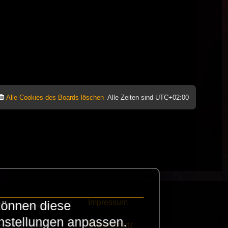
Alle Cookies des Boards löschen
Alle Zeiten sind
UTC+02:00
Impressum
können diese
e finanzieren die
instellungen anpassen.
Datenschutz
eak habt schickt