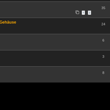
35
1
2
r Gehäuse
24
6
3
8