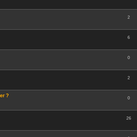
2
6
0
2
er ?
0
26