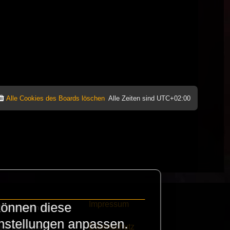
Alle Cookies des Boards löschen
Alle Zeiten sind
UTC+02:00
Impressum
können diese
e finanzieren die
instellungen anpassen.
Datenschutz
eak habt schickt