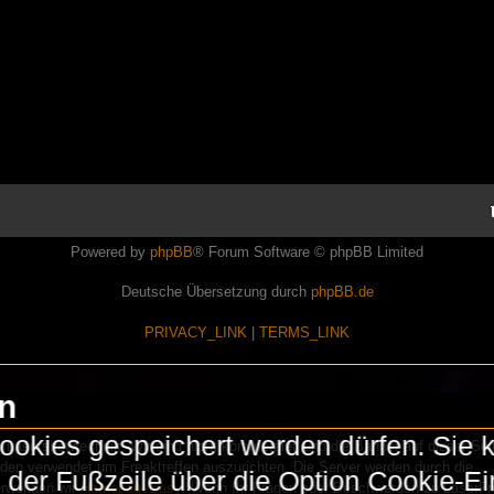
Powered by
phpBB
® Forum Software © phpBB Limited
Deutsche Übersetzung durch
phpBB.de
PRIVACY_LINK
|
TERMS_LINK
en
okies gespeichert werden dürfen. Sie 
Lasershowtechnik. Wir sind nicht kommerziell und die Banner auf dieser Seit
rden verwendet um Freaktreffen auszurichten. Die Server werden durch die
in der Fußzeile über die Option Cookie-E
erwenden wir
HomepageEasy
. Wenn Ihr Fragen oder Beschwerden zu LaserFr