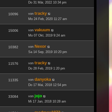
Do 31 Mär, 2022 10:34 pm
tracky
von
10096
Mo 24 Feb, 2020 11:27 am
vakuum
von
15006
Mo 07 Okt, 2019 9:24 am
Nexor
von
10382
Sa 14 Sep, 2019 10:20 pm
tracky
von
11576
Do 28 Feb, 2019 1:20 pm
danyoka
von
11335
Do 17 Mai, 2018 12:54 pm
jojo
von
33084
Mi 17 Jan, 2018 10:28 am