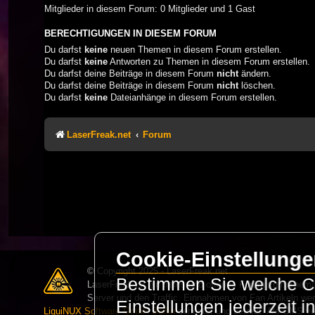
Mitglieder in diesem Forum: 0 Mitglieder und 1 Gast
BERECHTIGUNGEN IN DIESEM FORUM
Du darfst
keine
neuen Themen in diesem Forum erstellen.
Du darfst
keine
Antworten zu Themen in diesem Forum erstellen.
Du darfst deine Beiträge in diesem Forum
nicht
ändern.
Du darfst deine Beiträge in diesem Forum
nicht
löschen.
Du darfst
keine
Dateianhänge in diesem Forum erstellen.
LaserFreak.net
Forum
Cookie-Einstellung
© Copyright 2025 - LaserFreak.net
Bestimmen Sie welche Co
LaserFreak ist ein freies und offenes Forum zum Thema 
Server und den Traffic. Einnahmen von Fan Artikeln we
Einstellungen jederzeit 
LiquiNUX Software GmbH Berlin
gehostet und betreut. Als CMS v