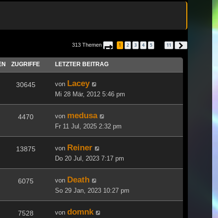
313 Themen
1
2
3
4
5
11
Seite
1
von
11
Nächste
…
EN
ZUGRIFFE
LETZTER BEITRAG
Lacey
von
30645
Mi 28 Mär, 2012 5:46 pm
medusa
von
4470
Fr 11 Jul, 2025 2:32 pm
Reiner
von
13875
Do 20 Jul, 2023 7:17 pm
Death
von
6075
So 29 Jan, 2023 10:27 pm
domnk
von
7528