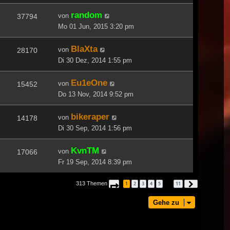
random
von
37794
Mo 01 Jun, 2015 3:20 pm
BlaXta
von
28170
Di 30 Dez, 2014 1:55 pm
Eu1eOne
von
15452
Do 13 Nov, 2014 9:52 pm
bikeraper
von
14178
Di 30 Sep, 2014 1:56 pm
KvnTM
von
17066
Fr 19 Sep, 2014 8:39 pm
313 Themen
1
2
3
4
5
11
Seite
1
von
11
Nächste
…
Gehe zu