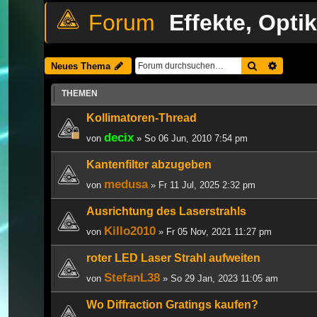
Effekte, Opt
Suche
Erweiter
Neues Thema
THEMEN
Kollimatoren-Thread
decix
von
» So 06 Jun, 2010 7:54 pm
Kantenfilter abzugeben
medusa
von
» Fr 11 Jul, 2025 2:32 pm
Ausrichtung des Laserstrahls
Killo2010
von
» Fr 05 Nov, 2021 11:27 pm
roter LED Laser Strahl aufweiten
StefanL38
von
» So 29 Jan, 2023 11:05 am
Wo Diffraction Gratings kaufen?