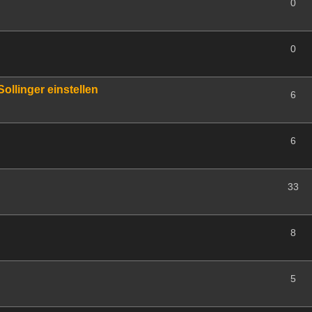
0
0
llinger einstellen
6
6
33
8
5