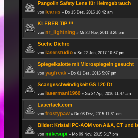
Pangolin Safety Lens für Heimgebrauch
Icarus
von
» Do 15 Dez, 2016 10:42 am
KLEBER TIP !!!
nr_lightning
von
» Mi 23 Nov, 2011 8:28 pm
Suche Dichro
laserstudio
von
» So 22 Jan, 2017 10:57 pm
Spiegelkalotte mit Microspiegeln gesucht
yagfreak
von
» Do 01 Dez, 2016 5:07 pm
Scangeschwindigkeit GS 120 Dt
lasermani1966
von
» So 24 Apr, 2016 11:47 am
Lasertack.com
frostypaw
von
» Do 03 Dez, 2015 11:31 am
Bilder: Kristall PC-AOM von A&A, CT und 
mikesupi
von
» Mo 09 Nov, 2015 5:17 pm