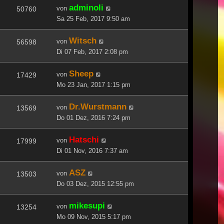
adminoli
von
50760
Sa 25 Feb, 2017 9:50 am
Witsch
von
56598
Di 07 Feb, 2017 2:08 pm
Sheep
von
17429
Mo 23 Jan, 2017 1:15 pm
Dr.Wurstmann
von
13569
Do 01 Dez, 2016 7:24 pm
Hatschi
von
17999
Di 01 Nov, 2016 7:37 am
ASZ
von
13503
Do 03 Dez, 2015 12:55 pm
mikesupi
von
13254
Mo 09 Nov, 2015 5:17 pm