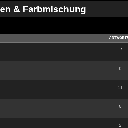
iken & Farbmischung
te Suche
ANTWORT
12
0
11
5
2