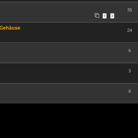
35
1
2
r Gehäuse
24
6
3
8