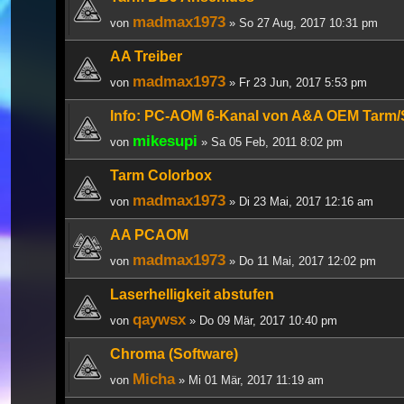
madmax1973
von
» So 27 Aug, 2017 10:31 pm
AA Treiber
madmax1973
von
» Fr 23 Jun, 2017 5:53 pm
Info: PC-AOM 6-Kanal von A&A OEM Tarm/So
mikesupi
von
» Sa 05 Feb, 2011 8:02 pm
Tarm Colorbox
madmax1973
von
» Di 23 Mai, 2017 12:16 am
AA PCAOM
madmax1973
von
» Do 11 Mai, 2017 12:02 pm
Laserhelligkeit abstufen
qaywsx
von
» Do 09 Mär, 2017 10:40 pm
Chroma (Software)
Micha
von
» Mi 01 Mär, 2017 11:19 am