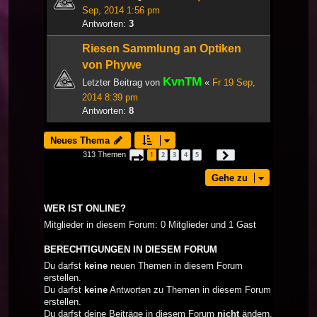
Sep, 2014 1:56 pm
Antworten:
3
Riesen Sammlung an Optiken
von Phywe
KvnTM
Letzter Beitrag von
«
Fr 19 Sep,
2014 8:39 pm
Antworten:
8
Neues Thema
313 Themen
1
2
3
4
5
Seite
1
von
11
Nächste
…
Gehe zu
WER IST ONLINE?
Mitglieder in diesem Forum: 0 Mitglieder und 1 Gast
BERECHTIGUNGEN IN DIESEM FORUM
Du darfst
keine
neuen Themen in diesem Forum
erstellen.
Du darfst
keine
Antworten zu Themen in diesem Forum
erstellen.
Du darfst deine Beiträge in diesem Forum
nicht
ändern.