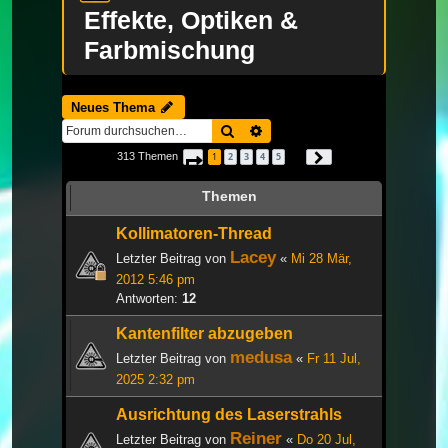
Effekte, Optiken &
Farbmischung
Neues Thema
Suche
Erweiterte Suche
313 Themen
1
2
3
4
5
Seite
1
von
11
Nächste
…
Themen
Kollimatoren-Thread
Lacey
Letzter Beitrag von
«
Mi 28 Mär,
2012 5:46 pm
Antworten:
12
Kantenfilter abzugeben
medusa
Letzter Beitrag von
«
Fr 11 Jul,
2025 2:32 pm
Ausrichtung des Laserstrahls
Reiner
Letzter Beitrag von
«
Do 20 Jul,