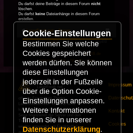
Du darfst deine Beiträge in diesem Forum
nicht
löschen.
Du darfst
keine
Dateianhänge in diesem Forum
erstellen.
LaserFreak.net
Forum
Cookie-Einstellungen
Powered by
phpBB
® Forum Software © phpBB
Bestimmen Sie welche
Limited
Cookies gespeichert
Deutsche Übersetzung durch
phpBB.de
PRIVACY_LINK
|
TERMS_LINK
werden dürfen. Sie können
diese Einstellungen
jederzeit in der Fußzeile
© Copyright 2025 -
Impressum
LaserFreak.net
über die Option Cookie-
LaserFreak ist ein freies und
Datenschut
offenes Forum zum Thema
Einstellungen anpassen.
Lasershowtechnik. Wir sind nicht
Weitere Informationen
kommerziell und die Banner auf dieser
Kontakt
Seite finanzieren die Server und den
finden Sie in unserer
Traffic. Einnahmen von Fan Artikeln
Cookies
werden verwendet um Freaktreffen
Datenschutzerklärung
.
auszurichten. Die Server werden durch