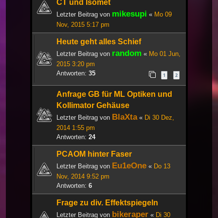
CT und Isomet
mikesupi
Letzter Beitrag von
«
Mo 09
Nov, 2015 5:17 pm
Heute geht alles Schief
random
Letzter Beitrag von
«
Mo 01 Jun,
2015 3:20 pm
Antworten:
35
1
2
Anfrage GB für ML Optiken und
Kollimator Gehäuse
BlaXta
Letzter Beitrag von
«
Di 30 Dez,
2014 1:55 pm
Antworten:
24
PCAOM hinter Faser
Eu1eOne
Letzter Beitrag von
«
Do 13
Nov, 2014 9:52 pm
Antworten:
6
Frage zu div. Effektspiegeln
bikeraper
Letzter Beitrag von
«
Di 30