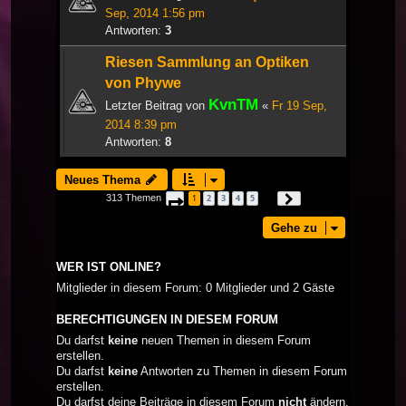
Sep, 2014 1:56 pm
Antworten:
3
Riesen Sammlung an Optiken
von Phywe
KvnTM
Letzter Beitrag von
«
Fr 19 Sep,
2014 8:39 pm
Antworten:
8
Neues Thema
313 Themen
1
2
3
4
5
Seite
1
von
11
Nächste
…
Gehe zu
WER IST ONLINE?
Mitglieder in diesem Forum: 0 Mitglieder und 2 Gäste
BERECHTIGUNGEN IN DIESEM FORUM
Du darfst
keine
neuen Themen in diesem Forum
erstellen.
Du darfst
keine
Antworten zu Themen in diesem Forum
erstellen.
Du darfst deine Beiträge in diesem Forum
nicht
ändern.