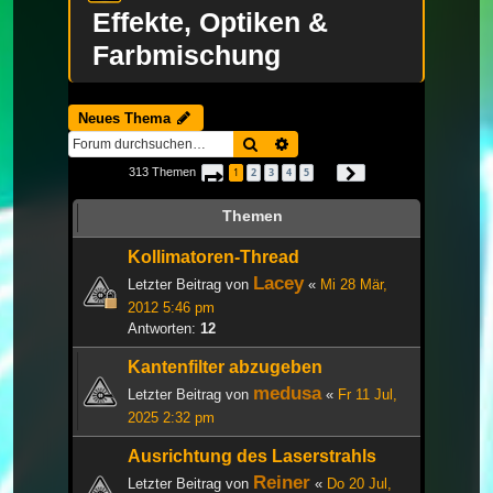
Effekte, Optiken &
Farbmischung
Neues Thema
Suche
Erweiterte Suche
313 Themen
1
2
3
4
5
Seite
1
von
11
Nächste
…
Themen
Kollimatoren-Thread
Lacey
Letzter Beitrag von
«
Mi 28 Mär,
2012 5:46 pm
Antworten:
12
Kantenfilter abzugeben
medusa
Letzter Beitrag von
«
Fr 11 Jul,
2025 2:32 pm
Ausrichtung des Laserstrahls
Reiner
Letzter Beitrag von
«
Do 20 Jul,