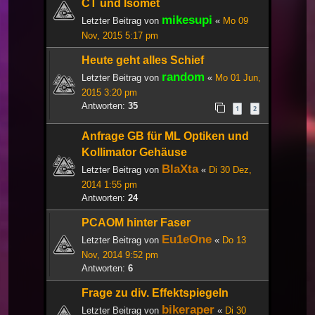
CT und Isomet
mikesupi
Letzter Beitrag von
«
Mo 09
Nov, 2015 5:17 pm
Heute geht alles Schief
random
Letzter Beitrag von
«
Mo 01 Jun,
2015 3:20 pm
Antworten:
35
1
2
Anfrage GB für ML Optiken und
Kollimator Gehäuse
BlaXta
Letzter Beitrag von
«
Di 30 Dez,
2014 1:55 pm
Antworten:
24
PCAOM hinter Faser
Eu1eOne
Letzter Beitrag von
«
Do 13
Nov, 2014 9:52 pm
Antworten:
6
Frage zu div. Effektspiegeln
bikeraper
Letzter Beitrag von
«
Di 30