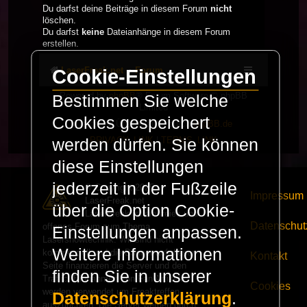
Du darfst deine Beiträge in diesem Forum
nicht
löschen.
Du darfst
keine
Dateianhänge in diesem Forum
erstellen.
LaserFreak.net
Forum
Cookie-Einstellungen
Powered by
phpBB
® Forum Software © phpBB
Bestimmen Sie welche
Limited
Cookies gespeichert
Deutsche Übersetzung durch
phpBB.de
PRIVACY_LINK
|
TERMS_LINK
werden dürfen. Sie können
diese Einstellungen
jederzeit in der Fußzeile
© Copyright 2025 -
Impressum
LaserFreak.net
über die Option Cookie-
LaserFreak ist ein freies und
Datenschut
offenes Forum zum Thema
Einstellungen anpassen.
Lasershowtechnik. Wir sind nicht
Weitere Informationen
kommerziell und die Banner auf dieser
Kontakt
Seite finanzieren die Server und den
finden Sie in unserer
Traffic. Einnahmen von Fan Artikeln
Cookies
werden verwendet um Freaktreffen
Datenschutzerklärung
.
auszurichten. Die Server werden durch