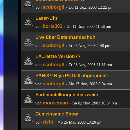
scoborgll
von
» Do 11 Dez, 2003 12:21 pm
Laser-Uhr
boris303
von
» Do 11 Dez, 2003 11:56 am
Live über Datenhandschuh
scoborgll
von
» Fr 28 Nov, 2003 2:48 pm
LA...letzte Version??
scoborgll
von
» Fr 28 Nov, 2003 11:31 am
PANIK!! Riya PCI 5.0 abgeraucht.....
scoborgll
von
» Mo 17 Nov, 2003 8:04 pm
Farbeinstellungen die zweite
mooseman
von
» Sa 01 Nov, 2003 10:54 pm
Gemeinsame Show
richi
von
» Mo 26 Mai, 2003 10:29 pm