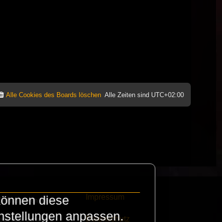
Alle Cookies des Boards löschen
Alle Zeiten sind
UTC+02:00
Impressum
können diese
e finanzieren die
instellungen anpassen.
Datenschutz
eak habt schickt