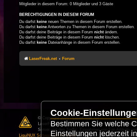
Mitglieder in diesem Forum: 0 Mitglieder und 3 Gäste
BERECHTIGUNGEN IN DIESEM FORUM
Du darfst
keine
neuen Themen in diesem Forum erstellen.
Du darfst
keine
Antworten zu Themen in diesem Forum erstellen.
Du darfst deine Beiträge in diesem Forum
nicht
ändern.
Du darfst deine Beiträge in diesem Forum
nicht
löschen.
Du darfst
keine
Dateianhänge in diesem Forum erstellen.
LaserFreak.net
Forum
Cookie-Einstellung
© Copyright 2025 - LaserFreak.net
Bestimmen Sie welche Co
LaserFreak ist ein freies und offenes Forum zum Thema 
Server und den Traffic. Einnahmen von Fan Artikeln we
Einstellungen jederzeit 
LiquiNUX Software GmbH Berlin
gehostet und betreut. Als CMS v