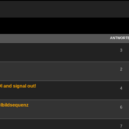
te Suche
ANTWORT
3
2
I and signal out!
4
elbildsequenz
6
7