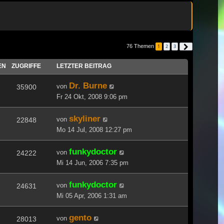
76 Themen
1
2
3
Nächste
EN
ZUGRIFFE
LETZTER BEITRAG
Dr. Burne
von
35900
Fr 24 Okt, 2008 9:06 pm
skyliner
von
22848
Mo 14 Jul, 2008 12:27 pm
funkydoctor
von
24222
Mi 14 Jun, 2006 7:35 pm
funkydoctor
von
24631
Mi 05 Apr, 2006 1:31 am
gento
von
28013