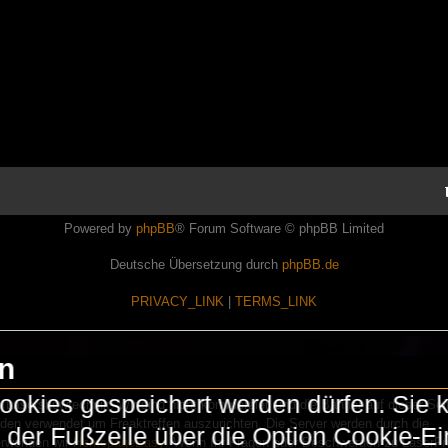
Powered by
phpBB
® Forum Software © phpBB Limited
Deutsche Übersetzung durch
phpBB.de
PRIVACY_LINK
|
TERMS_LINK
en
okies gespeichert werden dürfen. Sie 
Lasershowtechnik. Wir sind nicht kommerziell und die Banner auf dieser Seit
rden verwendet um Freaktreffen auszurichten. Die Server werden durch die
in der Fußzeile über die Option Cookie-E
erwenden wir
HomepageEasy
. Wenn Ihr Fragen oder Beschwerden zu LaserFr