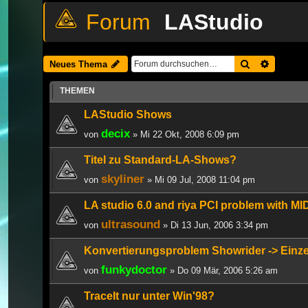
LAStudio
Suche
Erweiter
Neues Thema
THEMEN
LAStudio Shows
decix
von
» Mi 22 Okt, 2008 6:09 pm
Titel zu Standard-LA-Shows?
skyliner
von
» Mi 09 Jul, 2008 11:04 pm
LA studio 6.0 and riya PCI problem with MID
ultrasound
von
» Di 13 Jun, 2006 3:34 pm
Konvertierungsproblem Showrider -> Einz
funkydoctor
von
» Do 09 Mär, 2006 5:26 am
TraceIt nur unter Win'98?