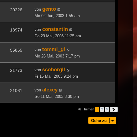
gento
von
20226
Mo 02 Jun, 2003 1:55 am
constantin
von
18974
Do 29 Mai, 2003 11:25 am
tommi_gi
von
55865
Mo 26 Mai, 2003 7:17 pm
scoborgll
von
21773
Fr 16 Mai, 2003 9:24 pm
alexey
von
21061
So 11 Mai, 2003 8:30 pm
76 Themen
1
2
3
Nächste
Gehe zu