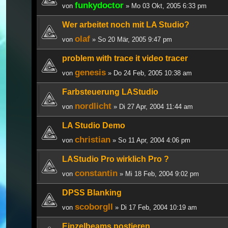
funkydoctor
von
» Mo 03 Okt, 2005 6:33 pm
Wer arbeitet noch mit LA Studio?
olaf
von
» So 20 Mär, 2005 9:47 pm
problem with trace it video tracer
genesis
von
» Do 24 Feb, 2005 10:38 am
Farbsteuerung LAStudio
nordlicht
von
» Di 27 Apr, 2004 11:44 am
LA Studio Demo
christian
von
» So 11 Apr, 2004 4:06 pm
LAStudio Pro wirklich Pro ?
constantin
von
» Mi 18 Feb, 2004 9:02 pm
DPSS Blanking
scoborgll
von
» Di 17 Feb, 2004 10:19 am
Einzelbeams postieren