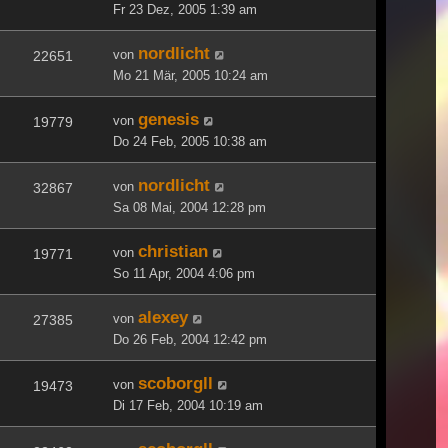
Fr 23 Dez, 2005 1:39 am
nordlicht
von
22651
Mo 21 Mär, 2005 10:24 am
genesis
von
19779
Do 24 Feb, 2005 10:38 am
nordlicht
von
32867
Sa 08 Mai, 2004 12:28 pm
christian
von
19771
So 11 Apr, 2004 4:06 pm
alexey
von
27385
Do 26 Feb, 2004 12:42 pm
scoborgll
von
19473
Di 17 Feb, 2004 10:19 am