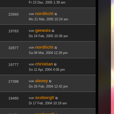
Fr 23 Dez, 2005 1:39 am
nordlicht
von
22660
Mo 21 Mär, 2005 10:24 am
genesis
von
19783
Do 24 Feb, 2005 10:38 am
nordlicht
von
32877
Sa 08 Mai, 2004 12:28 pm
christian
von
19777
So 11 Apr, 2004 4:06 pm
alexey
von
27398
Do 26 Feb, 2004 12:42 pm
scoborgll
von
19480
Di 17 Feb, 2004 10:19 am