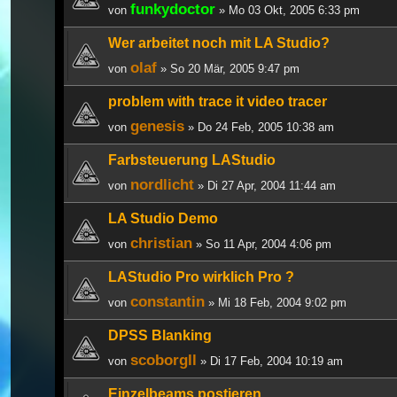
funkydoctor
von
» Mo 03 Okt, 2005 6:33 pm
Wer arbeitet noch mit LA Studio?
olaf
von
» So 20 Mär, 2005 9:47 pm
problem with trace it video tracer
genesis
von
» Do 24 Feb, 2005 10:38 am
Farbsteuerung LAStudio
nordlicht
von
» Di 27 Apr, 2004 11:44 am
LA Studio Demo
christian
von
» So 11 Apr, 2004 4:06 pm
LAStudio Pro wirklich Pro ?
constantin
von
» Mi 18 Feb, 2004 9:02 pm
DPSS Blanking
scoborgll
von
» Di 17 Feb, 2004 10:19 am
Einzelbeams postieren