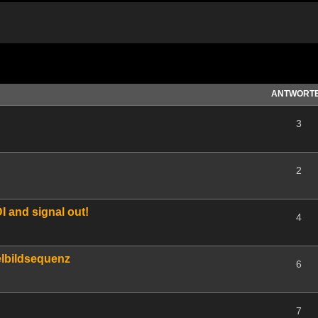
te Suche
ANTWORT
3
2
I and signal out!
4
elbildsequenz
6
7