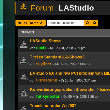
LAStudio
Suche
Erweiter
Neues Thema
THEMEN
LAStudio Shows
decix
von
» Mi 22 Okt, 2008 6:09 pm
Titel zu Standard-LA-Shows?
skyliner
von
» Mi 09 Jul, 2008 11:04 pm
LA studio 6.0 and riya PCI problem with MID
ultrasound
von
» Di 13 Jun, 2006 3:34 pm
Konvertierungsproblem Showrider -> Einz
funkydoctor
von
» Do 09 Mär, 2006 5:26 am
TraceIt nur unter Win'98?