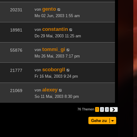
gento
von
20231
Mo 02 Jun, 2003 1:55 am
constantin
von
18981
Do 29 Mai, 2003 11:25 am
tommi_gi
von
55876
Mo 26 Mai, 2003 7:17 pm
scoborgll
von
21777
Fr 16 Mai, 2003 9:24 pm
alexey
von
21069
So 11 Mai, 2003 8:30 pm
76 Themen
1
2
3
Nächste
Gehe zu