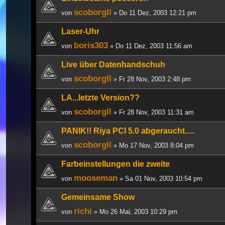
scoborgll
von
» Do 11 Dez, 2003 12:21 pm
Laser-Uhr
boris303
von
» Do 11 Dez, 2003 11:56 am
Live über Datenhandschuh
scoborgll
von
» Fr 28 Nov, 2003 2:48 pm
LA...letzte Version??
scoborgll
von
» Fr 28 Nov, 2003 11:31 am
PANIK!! Riya PCI 5.0 abgeraucht.....
scoborgll
von
» Mo 17 Nov, 2003 8:04 pm
Farbeinstellungen die zweite
mooseman
von
» Sa 01 Nov, 2003 10:54 pm
Gemeinsame Show
richi
von
» Mo 26 Mai, 2003 10:29 pm