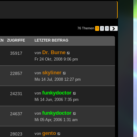
76 Themen
1
2
3
Nächste
EN
ZUGRIFFE
LETZTER BEITRAG
Dr. Burne
von
35917
Fr 24 Okt, 2008 9:06 pm
skyliner
von
22857
Mo 14 Jul, 2008 12:27 pm
funkydoctor
von
24231
Mi 14 Jun, 2006 7:35 pm
funkydoctor
von
24637
Mi 05 Apr, 2006 1:31 am
gento
von
28023