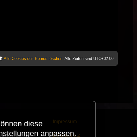
Alle Cookies des Boards löschen
Alle Zeiten sind
UTC+02:00
Impressum
können diese
e finanzieren die
instellungen anpassen.
Datenschutz
eak habt schickt