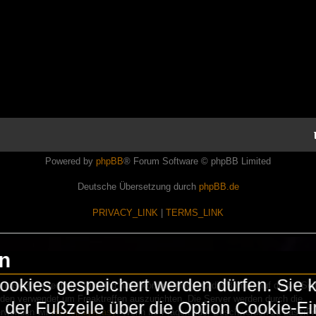
Powered by
phpBB
® Forum Software © phpBB Limited
Deutsche Übersetzung durch
phpBB.de
PRIVACY_LINK
|
TERMS_LINK
en
okies gespeichert werden dürfen. Sie 
Lasershowtechnik. Wir sind nicht kommerziell und die Banner auf dieser Seit
rden verwendet um Freaktreffen auszurichten. Die Server werden durch die
in der Fußzeile über die Option Cookie-E
erwenden wir
HomepageEasy
. Wenn Ihr Fragen oder Beschwerden zu LaserFr