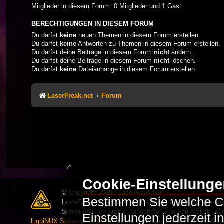
Mitglieder in diesem Forum: 0 Mitglieder und 1 Gast
BERECHTIGUNGEN IN DIESEM FORUM
Du darfst
keine
neuen Themen in diesem Forum erstellen.
Du darfst
keine
Antworten zu Themen in diesem Forum erstellen.
Du darfst deine Beiträge in diesem Forum
nicht
ändern.
Du darfst deine Beiträge in diesem Forum
nicht
löschen.
Du darfst
keine
Dateianhänge in diesem Forum erstellen.
LaserFreak.net
Forum
Cookie-Einstellung
© Copyright 2025 - LaserFreak.net
Bestimmen Sie welche Co
LaserFreak ist ein freies und offenes Forum zum Thema 
Server und den Traffic. Einnahmen von Fan Artikeln we
Einstellungen jederzeit 
LiquiNUX Software GmbH Berlin
gehostet und betreut. Als CMS v