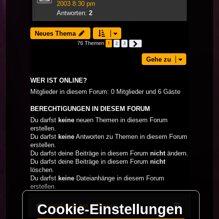
2003 8:30 pm
Antworten:
2
Neues Thema
76 Themen
1
2
3
Nächste
Gehe zu
WER IST ONLINE?
Mitglieder in diesem Forum: 0 Mitglieder und 6 Gäste
BERECHTIGUNGEN IN DIESEM FORUM
Du darfst
keine
neuen Themen in diesem Forum
erstellen.
Du darfst
keine
Antworten zu Themen in diesem Forum
erstellen.
Du darfst deine Beiträge in diesem Forum
nicht
ändern.
Du darfst deine Beiträge in diesem Forum
nicht
löschen.
Du darfst
keine
Dateianhänge in diesem Forum
erstellen.
Cookie-Einstellungen
LaserFreak.net
Forum