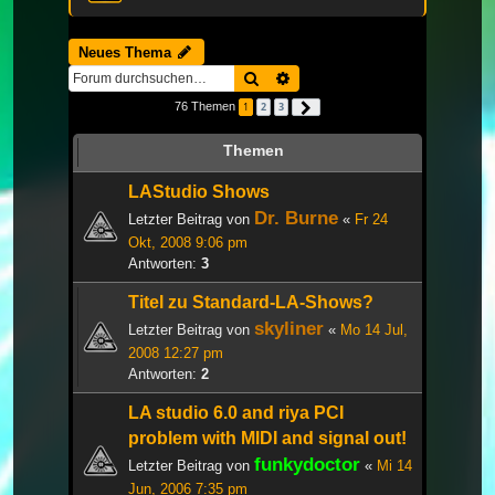
Neues Thema
Suche
Erweiterte Suche
76 Themen
1
2
3
Nächste
Themen
LAStudio Shows
Dr. Burne
Letzter Beitrag von
«
Fr 24
Okt, 2008 9:06 pm
Antworten:
3
Titel zu Standard-LA-Shows?
skyliner
Letzter Beitrag von
«
Mo 14 Jul,
2008 12:27 pm
Antworten:
2
LA studio 6.0 and riya PCI
problem with MIDI and signal out!
funkydoctor
Letzter Beitrag von
«
Mi 14
Jun, 2006 7:35 pm