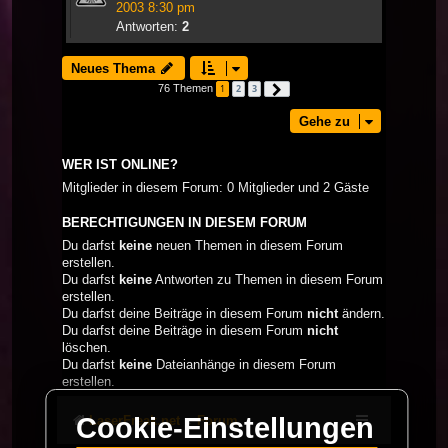
2003 8:30 pm
Antworten:
2
Neues Thema
76 Themen
1
2
3
Nächste
Gehe zu
WER IST ONLINE?
Mitglieder in diesem Forum: 0 Mitglieder und 2 Gäste
BERECHTIGUNGEN IN DIESEM FORUM
Du darfst
keine
neuen Themen in diesem Forum
erstellen.
Du darfst
keine
Antworten zu Themen in diesem Forum
erstellen.
Du darfst deine Beiträge in diesem Forum
nicht
ändern.
Du darfst deine Beiträge in diesem Forum
nicht
löschen.
Du darfst
keine
Dateianhänge in diesem Forum
erstellen.
Cookie-Einstellungen
LaserFreak.net
Forum