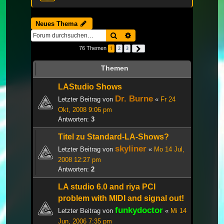
Neues Thema
Suche
Erweiterte Suche
76 Themen
1
2
3
Nächste
Themen
LAStudio Shows
Dr. Burne
Letzter Beitrag von
«
Fr 24
Okt, 2008 9:06 pm
Antworten:
3
Titel zu Standard-LA-Shows?
skyliner
Letzter Beitrag von
«
Mo 14 Jul,
2008 12:27 pm
Antworten:
2
LA studio 6.0 and riya PCI
problem with MIDI and signal out!
funkydoctor
Letzter Beitrag von
«
Mi 14
Jun, 2006 7:35 pm