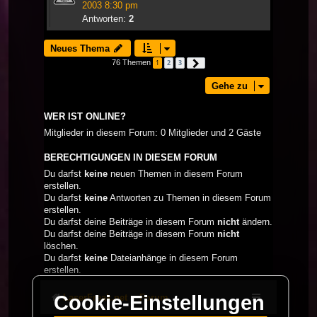
2003 8:30 pm
Antworten:
2
Neues Thema
76 Themen
1
2
3
Nächste
Gehe zu
WER IST ONLINE?
Mitglieder in diesem Forum: 0 Mitglieder und 2 Gäste
BERECHTIGUNGEN IN DIESEM FORUM
Du darfst
keine
neuen Themen in diesem Forum
erstellen.
Du darfst
keine
Antworten zu Themen in diesem Forum
erstellen.
Du darfst deine Beiträge in diesem Forum
nicht
ändern.
Du darfst deine Beiträge in diesem Forum
nicht
löschen.
Du darfst
keine
Dateianhänge in diesem Forum
erstellen.
Cookie-Einstellungen
LaserFreak.net
Forum