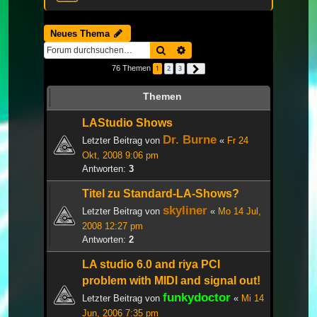
Neues Thema
Suche
Erweiterte Suche
76 Themen
1
2
3
Nächste
Themen
LAStudio Shows
Dr. Burne
Letzter Beitrag von
«
Fr 24
Okt, 2008 9:06 pm
Antworten:
3
Titel zu Standard-LA-Shows?
skyliner
Letzter Beitrag von
«
Mo 14 Jul,
2008 12:27 pm
Antworten:
2
LA studio 6.0 and riya PCI
problem with MIDI and signal out!
funkydoctor
Letzter Beitrag von
«
Mi 14
Jun, 2006 7:35 pm