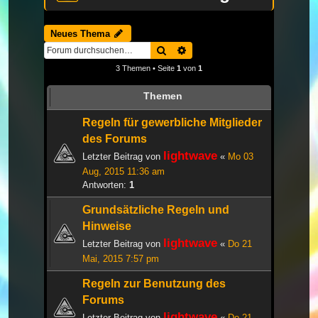
Neues Thema
Suche
Erweiterte Suche
3 Themen • Seite
1
von
1
Themen
Regeln für gewerbliche Mitglieder
des Forums
lightwave
Letzter Beitrag von
«
Mo 03
Aug, 2015 11:36 am
Antworten:
1
Grundsätzliche Regeln und
Hinweise
lightwave
Letzter Beitrag von
«
Do 21
Mai, 2015 7:57 pm
Regeln zur Benutzung des
Forums
lightwave
Letzter Beitrag von
«
Do 21