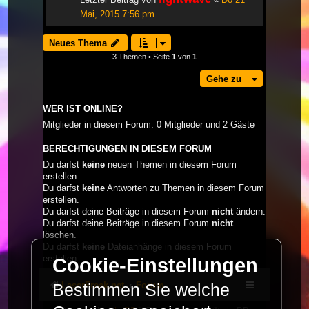
Mai, 2015 7:56 pm
Neues Thema
3 Themen • Seite
1
von
1
Gehe zu
WER IST ONLINE?
Mitglieder in diesem Forum: 0 Mitglieder und 2 Gäste
BERECHTIGUNGEN IN DIESEM FORUM
Du darfst
keine
neuen Themen in diesem Forum
erstellen.
Du darfst
keine
Antworten zu Themen in diesem Forum
erstellen.
Du darfst deine Beiträge in diesem Forum
nicht
ändern.
Du darfst deine Beiträge in diesem Forum
nicht
löschen.
Du darfst
keine
Dateianhänge in diesem Forum
erstellen.
Cookie-Einstellungen
LaserFreak.net
Forum
Bestimmen Sie welche