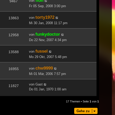
floh
von
9467
Fr 05 Sep, 2008 3:00 pm
torty1972
von
13863
Mi 30 Jan, 2008 11:17 pm
funkydoctor
von
12958
Do 22 Nov, 2007 4:34 pm
fussel
von
13588
Mo 29 Okt, 2007 5:48 pm
chw9999
von
16955
Mi 01 Mär, 2006 7:57 pm
von
Gast
11827
Do 01 Jan, 1970 1:00 am
17 Themen • Seite
1
von
1
Gehe zu