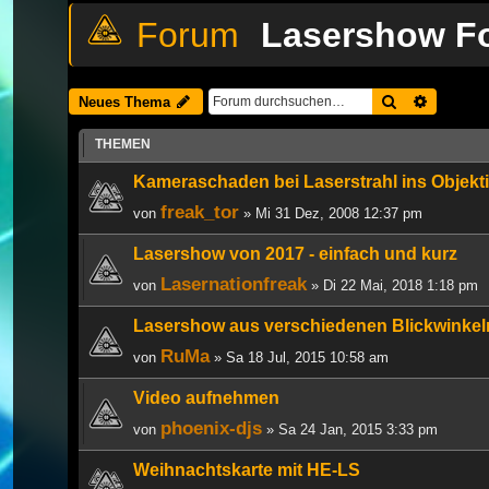
Lasershow Fo
Suche
Erweiter
Neues Thema
THEMEN
Kameraschaden bei Laserstrahl ins Objekt
freak_tor
von
» Mi 31 Dez, 2008 12:37 pm
Lasershow von 2017 - einfach und kurz
Lasernationfreak
von
» Di 22 Mai, 2018 1:18 pm
Lasershow aus verschiedenen Blickwinkeln
RuMa
von
» Sa 18 Jul, 2015 10:58 am
Video aufnehmen
phoenix-djs
von
» Sa 24 Jan, 2015 3:33 pm
Weihnachtskarte mit HE-LS