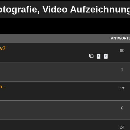
tografie, Video Aufzeichnung
te Suche
ANTWORT
iv?
60
1
2
1
...
17
6
24