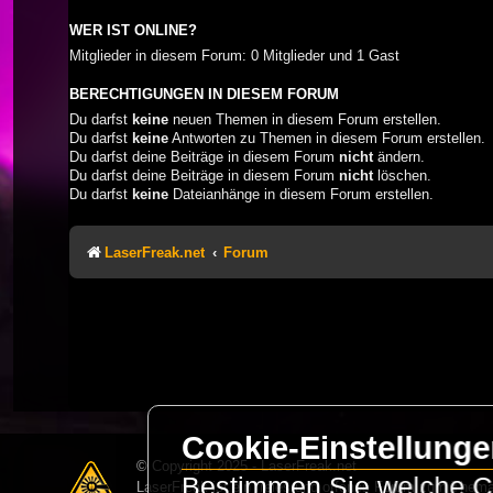
WER IST ONLINE?
Mitglieder in diesem Forum: 0 Mitglieder und 1 Gast
BERECHTIGUNGEN IN DIESEM FORUM
Du darfst
keine
neuen Themen in diesem Forum erstellen.
Du darfst
keine
Antworten zu Themen in diesem Forum erstellen.
Du darfst deine Beiträge in diesem Forum
nicht
ändern.
Du darfst deine Beiträge in diesem Forum
nicht
löschen.
Du darfst
keine
Dateianhänge in diesem Forum erstellen.
LaserFreak.net
Forum
Cookie-Einstellung
© Copyright 2025 - LaserFreak.net
Bestimmen Sie welche Co
LaserFreak ist ein freies und offenes Forum zum Thema 