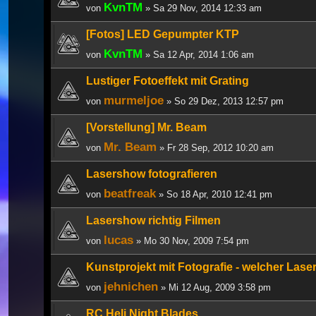
KvnTM
von
» Sa 29 Nov, 2014 12:33 am
[Fotos] LED Gepumpter KTP
KvnTM
von
» Sa 12 Apr, 2014 1:06 am
Lustiger Fotoeffekt mit Grating
murmeljoe
von
» So 29 Dez, 2013 12:57 pm
[Vorstellung] Mr. Beam
Mr. Beam
von
» Fr 28 Sep, 2012 10:20 am
Lasershow fotografieren
beatfreak
von
» So 18 Apr, 2010 12:41 pm
Lasershow richtig Filmen
lucas
von
» Mo 30 Nov, 2009 7:54 pm
Kunstprojekt mit Fotografie - welcher Lase
jehnichen
von
» Mi 12 Aug, 2009 3:58 pm
RC Heli Night Blades