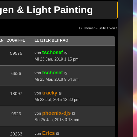
en & Light Painting
17 Themen • Seite
1
von
1
EN
ZUGRIFFE
LETZTER BEITRAG
tschosef
von
59575
Mi 23 Jan, 2019 1:15 pm
tschosef
von
6636
Mi 23 Mai, 2018 9:54 am
tracky
von
18097
Mi 22 Jul, 2015 12:30 pm
phoenix-djs
von
9526
So 25 Jan, 2015 3:13 pm
Erics
von
20263