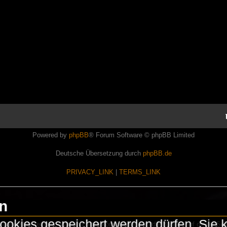
Powered by
phpBB
® Forum Software © phpBB Limited
Deutsche Übersetzung durch
phpBB.de
PRIVACY_LINK
|
TERMS_LINK
en
okies gespeichert werden dürfen. Sie 
Lasershowtechnik. Wir sind nicht kommerziell und die Banner auf dieser Seit