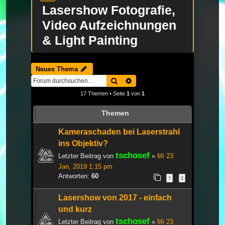
Lasershow Fotografie,
Video Aufzeichnungen
& Light Painting
Neues Thema
Suche
Erweiterte Suche
17 Themen • Seite
1
von
1
Themen
Kameraschaden bei Laserstrahl
ins Objektiv?
tschosef
Letzter Beitrag von
«
Mi 23
Jan, 2019 1:15 pm
Antworten:
60
1
2
Lasershow von 2017 - einfach
und kurz
tschosef
Letzter Beitrag von
«
Mi 23