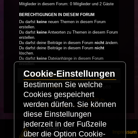
Mitglieder in diesem Forum: 0 Mitglieder und 2 Gäste
BERECHTIGUNGEN IN DIESEM FORUM
Du darfst
keine
neuen Themen in diesem Forum
erstellen.
Du darfst
keine
Antworten zu Themen in diesem Forum
erstellen.
Du darfst deine Beiträge in diesem Forum
nicht
ändern.
Du darfst deine Beiträge in diesem Forum
nicht
löschen.
Du darfst
keine
Dateianhänge in diesem Forum
erstellen.
Cookie-Einstellungen
LaserFreak.net
Forum
Bestimmen Sie welche
Powered by
phpBB
® Forum Software © phpBB
Limited
Cookies gespeichert
Deutsche Übersetzung durch
phpBB.de
werden dürfen. Sie können
PRIVACY_LINK
|
TERMS_LINK
diese Einstellungen
jederzeit in der Fußzeile
© Copyright 2025 -
Impressum
über die Option Cookie-
LaserFreak.net