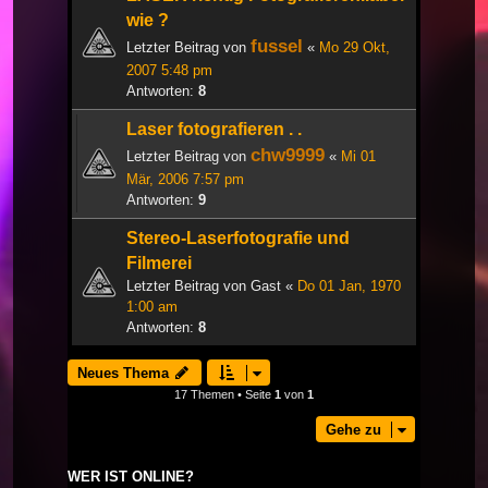
wie ?
fussel
Letzter Beitrag von
«
Mo 29 Okt,
2007 5:48 pm
Antworten:
8
Laser fotografieren . .
chw9999
Letzter Beitrag von
«
Mi 01
Mär, 2006 7:57 pm
Antworten:
9
Stereo-Laserfotografie und
Filmerei
Letzter Beitrag von
Gast
«
Do 01 Jan, 1970
1:00 am
Antworten:
8
Neues Thema
17 Themen • Seite
1
von
1
Gehe zu
WER IST ONLINE?