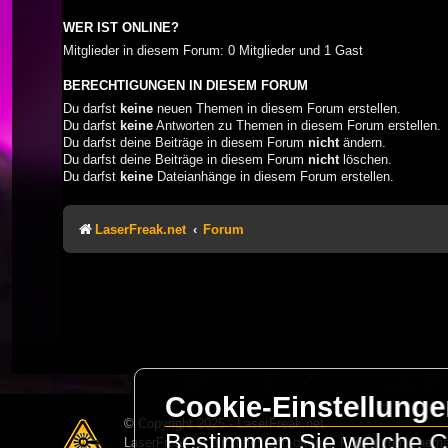
WER IST ONLINE?
Mitglieder in diesem Forum: 0 Mitglieder und 1 Gast
BERECHTIGUNGEN IN DIESEM FORUM
Du darfst
keine
neuen Themen in diesem Forum erstellen.
Du darfst
keine
Antworten zu Themen in diesem Forum erstellen.
Du darfst deine Beiträge in diesem Forum
nicht
ändern.
Du darfst deine Beiträge in diesem Forum
nicht
löschen.
Du darfst
keine
Dateianhänge in diesem Forum erstellen.
LaserFreak.net
Forum
Cookie-Einstellung
© Copyright 2025 - LaserFreak.net
Bestimmen Sie welche Co
LaserFreak ist ein freies und offenes Forum zum Thema 