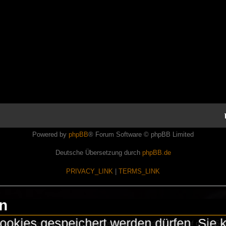
Powered by
phpBB
® Forum Software © phpBB Limited
Deutsche Übersetzung durch
phpBB.de
PRIVACY_LINK
|
TERMS_LINK
en
okies gespeichert werden dürfen. Sie 
Lasershowtechnik. Wir sind nicht kommerziell und die Banner auf dieser Seit