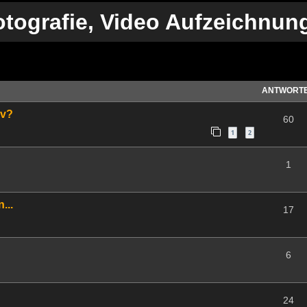
tografie, Video Aufzeichnung
te Suche
ANTWORT
iv?
60
1
2
1
...
17
6
24