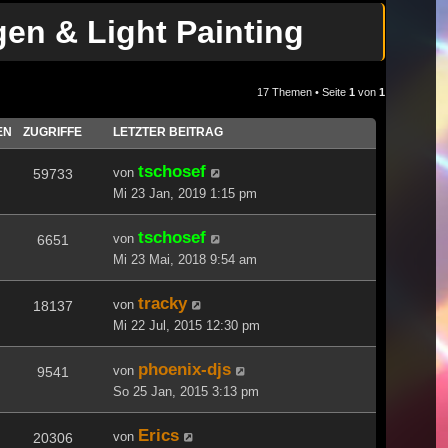
en & Light Painting
17 Themen • Seite
1
von
1
EN
ZUGRIFFE
LETZTER BEITRAG
tschosef
von
59733
Mi 23 Jan, 2019 1:15 pm
tschosef
von
6651
Mi 23 Mai, 2018 9:54 am
tracky
von
18137
Mi 22 Jul, 2015 12:30 pm
phoenix-djs
von
9541
So 25 Jan, 2015 3:13 pm
Erics
von
20306