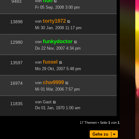
floh
von
9483
Fr 05 Sep, 2008 3:00 pm
torty1972
von
13898
Mi 30 Jan, 2008 11:17 pm
funkydoctor
von
12980
Do 22 Nov, 2007 4:34 pm
fussel
von
13597
Mo 29 Okt, 2007 5:48 pm
chw9999
von
16974
Mi 01 Mär, 2006 7:57 pm
von
Gast
11835
Do 01 Jan, 1970 1:00 am
17 Themen • Seite
1
von
1
Gehe zu