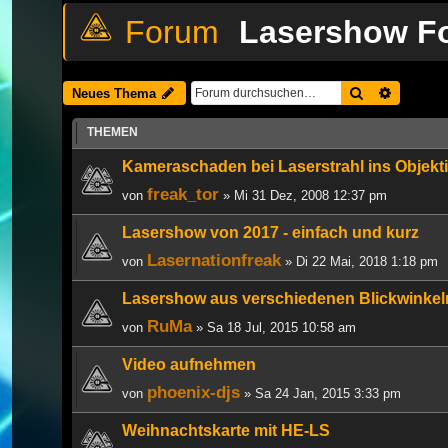
Lasershow Fo
Suche
Erweiter
Neues Thema
THEMEN
Kameraschaden bei Laserstrahl ins Objekt
freak_tor
von
» Mi 31 Dez, 2008 12:37 pm
Lasershow von 2017 - einfach und kurz
Lasernationfreak
von
» Di 22 Mai, 2018 1:18 pm
Lasershow aus verschiedenen Blickwinkeln
RuMa
von
» Sa 18 Jul, 2015 10:58 am
Video aufnehmen
phoenix-djs
von
» Sa 24 Jan, 2015 3:33 pm
Weihnachtskarte mit HE-LS