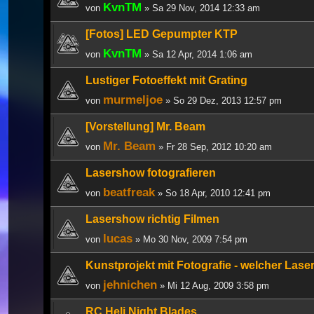
KvnTM
von
» Sa 29 Nov, 2014 12:33 am
[Fotos] LED Gepumpter KTP
KvnTM
von
» Sa 12 Apr, 2014 1:06 am
Lustiger Fotoeffekt mit Grating
murmeljoe
von
» So 29 Dez, 2013 12:57 pm
[Vorstellung] Mr. Beam
Mr. Beam
von
» Fr 28 Sep, 2012 10:20 am
Lasershow fotografieren
beatfreak
von
» So 18 Apr, 2010 12:41 pm
Lasershow richtig Filmen
lucas
von
» Mo 30 Nov, 2009 7:54 pm
Kunstprojekt mit Fotografie - welcher Lase
jehnichen
von
» Mi 12 Aug, 2009 3:58 pm
RC Heli Night Blades