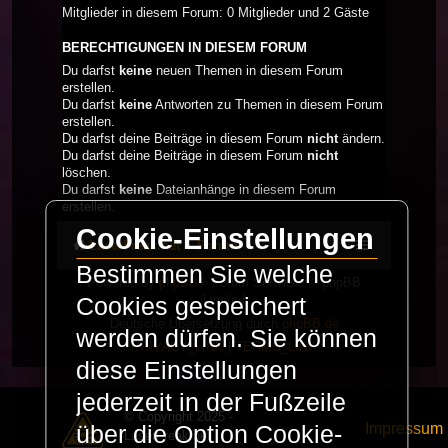
Mitglieder in diesem Forum: 0 Mitglieder und 2 Gäste
BERECHTIGUNGEN IN DIESEM FORUM
Du darfst
keine
neuen Themen in diesem Forum
erstellen.
Du darfst
keine
Antworten zu Themen in diesem Forum
erstellen.
Du darfst deine Beiträge in diesem Forum
nicht
ändern.
Du darfst deine Beiträge in diesem Forum
nicht
löschen.
Du darfst
keine
Dateianhänge in diesem Forum
erstellen.
Cookie-Einstellungen
LaserFreak.net
Forum
Bestimmen Sie welche
Powered by
phpBB
® Forum Software © phpBB
Limited
Cookies gespeichert
Deutsche Übersetzung durch
phpBB.de
werden dürfen. Sie können
PRIVACY_LINK
|
TERMS_LINK
diese Einstellungen
jederzeit in der Fußzeile
© Copyright 2025 -
Impressum
über die Option Cookie-
LaserFreak.net