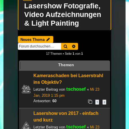
Lasershow Fotografie,
Video Aufzeichnungen
& Light Painting
Neues Thema
Suche
Erweiterte Suche
17 Themen • Seite
1
von
1
Themen
Kameraschaden bei Laserstrahl
ins Objektiv?
tschosef
Letzter Beitrag von
«
Mi 23
Jan, 2019 1:15 pm
Antworten:
60
1
2
Lasershow von 2017 - einfach
und kurz
tschosef
Letzter Beitrag von
«
Mi 23