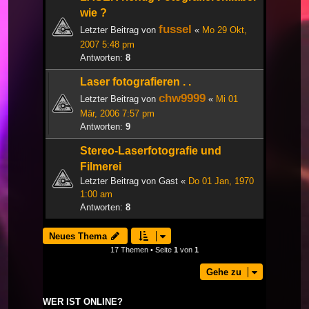
wie ?
fussel
Letzter Beitrag von
«
Mo 29 Okt,
2007 5:48 pm
Antworten:
8
Laser fotografieren . .
chw9999
Letzter Beitrag von
«
Mi 01
Mär, 2006 7:57 pm
Antworten:
9
Stereo-Laserfotografie und
Filmerei
Letzter Beitrag von
Gast
«
Do 01 Jan, 1970
1:00 am
Antworten:
8
Neues Thema
17 Themen • Seite
1
von
1
Gehe zu
WER IST ONLINE?