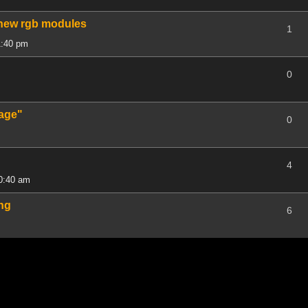
 new rgb modules
1
1:40 pm
0
Tage"
0
4
10:40 am
ng
6