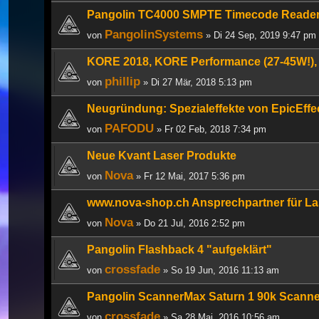
Pangolin TC4000 SMPTE Timecode Reader/
PangolinSystems
von
» Di 24 Sep, 2019 9:47 pm
KORE 2018, KORE Performance (27-45W!), 
phillip
von
» Di 27 Mär, 2018 5:13 pm
Neugründung: Spezialeffekte von EpicEffe
PAFODU
von
» Fr 02 Feb, 2018 7:34 pm
Neue Kvant Laser Produkte
Nova
von
» Fr 12 Mai, 2017 5:36 pm
www.nova-shop.ch Ansprechpartner für L
Nova
von
» Do 21 Jul, 2016 2:52 pm
Pangolin Flashback 4 "aufgeklärt"
crossfade
von
» So 19 Jun, 2016 11:13 am
Pangolin ScannerMax Saturn 1 90k Scanne
crossfade
von
» Sa 28 Mai, 2016 10:56 am