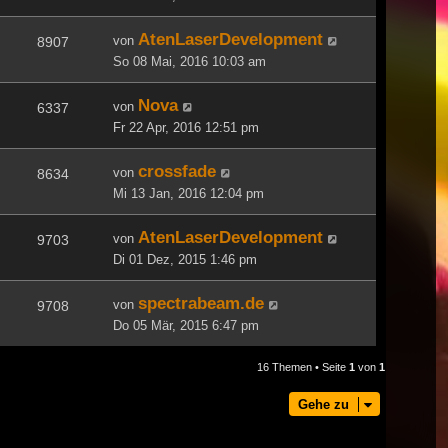
AtenLaserDevelopment
von
8907
So 08 Mai, 2016 10:03 am
Nova
von
6337
Fr 22 Apr, 2016 12:51 pm
crossfade
von
8634
Mi 13 Jan, 2016 12:04 pm
AtenLaserDevelopment
von
9703
Di 01 Dez, 2015 1:46 pm
spectrabeam.de
von
9708
Do 05 Mär, 2015 6:47 pm
16 Themen • Seite
1
von
1
Gehe zu