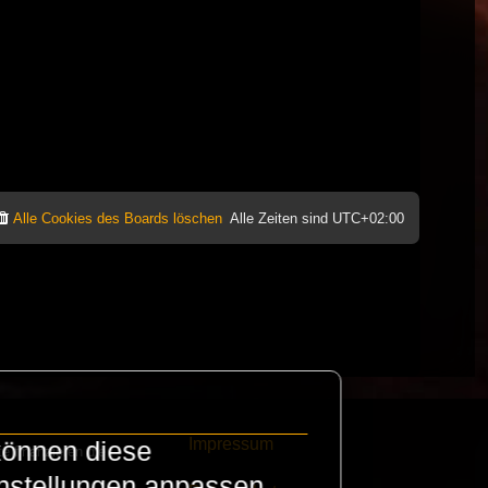
Alle Cookies des Boards löschen
Alle Zeiten sind
UTC+02:00
Impressum
können diese
e finanzieren die
instellungen anpassen.