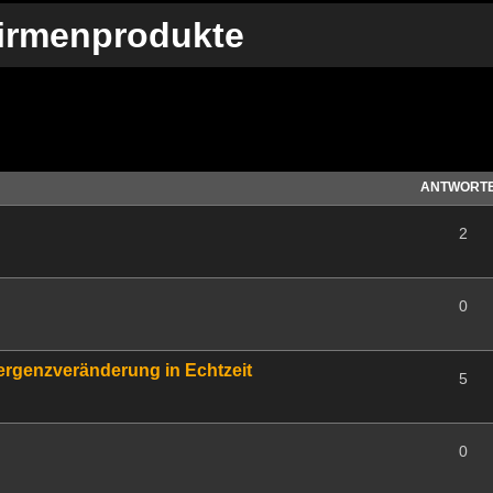
Firmenprodukte
te Suche
ANTWORT
2
0
rgenzveränderung in Echtzeit
5
0