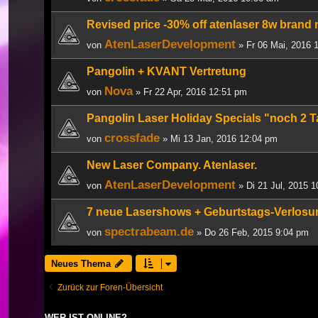
Revised price -30% off atenlaser 8w brand
AtenLaserDevelopment
von
» Fr 06 Mai, 2016 
Pangolin + KVANT Vertretung
Nova
von
» Fr 22 Apr, 2016 12:51 pm
Pangolin Laser Holiday Specials "noch 2 
crossfade
von
» Mi 13 Jan, 2016 12:04 pm
New Laser Company. Atenlaser.
AtenLaserDevelopment
von
» Di 21 Jul, 2015 
7 neue Lasershows + Geburtstags-Verlosu
spectrabeam.de
von
» Do 26 Feb, 2015 9:04 pm
Neues Thema
Zurück zur Foren-Übersicht
WER IST ONLINE?