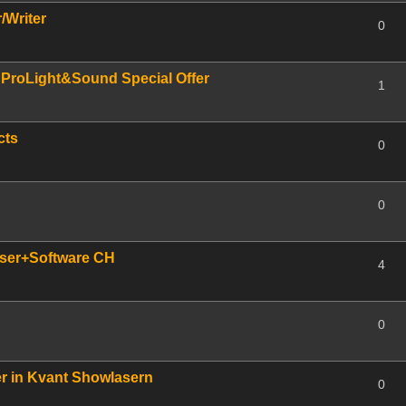
Writer
0
ProLight&Sound Special Offer
1
cts
0
0
aser+Software CH
4
0
r in Kvant Showlasern
0