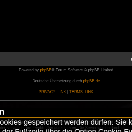
Powered by
phpBB
® Forum Software © phpBB Limited
Deutsche Übersetzung durch
phpBB.de
PRIVACY_LINK
|
TERMS_LINK
en
okies gespeichert werden dürfen. Sie 
Lasershowtechnik. Wir sind nicht kommerziell und die Banner auf dieser Seit
rden verwendet um Freaktreffen auszurichten. Die Server werden durch die
in der Fußzeile über die Option Cookie-E