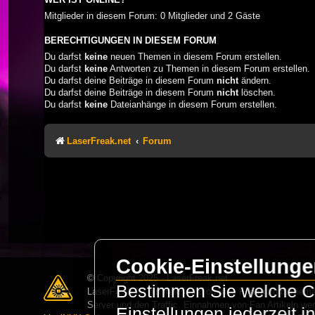
Mitglieder in diesem Forum: 0 Mitglieder und 2 Gäste
BERECHTIGUNGEN IN DIESEM FORUM
Du darfst
keine
neuen Themen in diesem Forum erstellen.
Du darfst
keine
Antworten zu Themen in diesem Forum erstellen.
Du darfst deine Beiträge in diesem Forum
nicht
ändern.
Du darfst deine Beiträge in diesem Forum
nicht
löschen.
Du darfst
keine
Dateianhänge in diesem Forum erstellen.
LaserFreak.net
Forum
Cookie-Einstellung
© Copyright 2025 - LaserFreak.net
Bestimmen Sie welche Co
LaserFreak ist ein freies und offenes Forum zum Thema 
Server und den Traffic. Einnahmen von Fan Artikeln we
Einstellungen jederzeit 