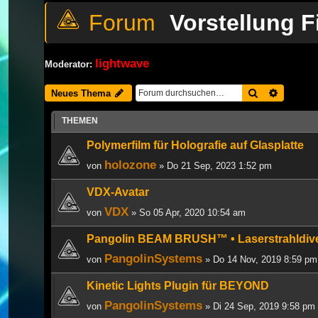
Vorstellung 
lightwave
Moderator:
Suche
Erweiter
Neues Thema
THEMEN
Polymerfilm für Holografie auf Glasplatte
holozone
von
» Do 21 Sep, 2023 1:52 pm
VDX-Avatar
VDX
von
» So 05 Apr, 2020 10:54 am
Pangolin BEAM BRUSH™ • Laserstrahldive
PangolinSystems
von
» Do 14 Nov, 2019 8:59 pm
Kinetic Lights Plugin für BEYOND
PangolinSystems
von
» Di 24 Sep, 2019 9:58 pm