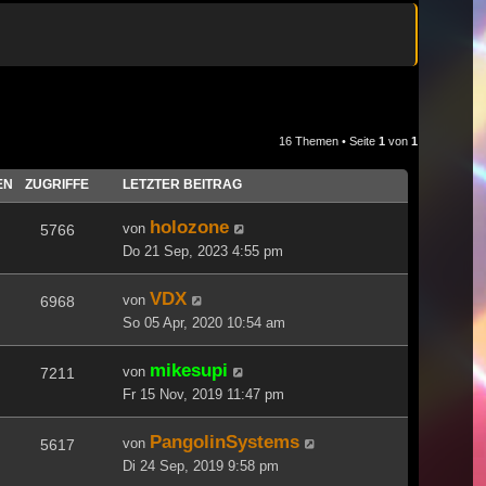
16 Themen • Seite
1
von
1
EN
ZUGRIFFE
LETZTER BEITRAG
holozone
von
5766
Do 21 Sep, 2023 4:55 pm
VDX
von
6968
So 05 Apr, 2020 10:54 am
mikesupi
von
7211
Fr 15 Nov, 2019 11:47 pm
PangolinSystems
von
5617
Di 24 Sep, 2019 9:58 pm