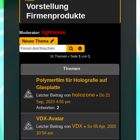
Vorstellung
Firmenprodukte
lightwave
Moderator:
Neues Thema
Suche
Erweiterte Suche
16 Themen • Seite
1
von
1
Themen
Polymerfilm für Holografie auf
Glasplatte
holozone
Letzter Beitrag von
«
Do 21
Sep, 2023 4:55 pm
Antworten:
2
VDX-Avatar
VDX
Letzter Beitrag von
«
So 05 Apr, 2020
10:54 am