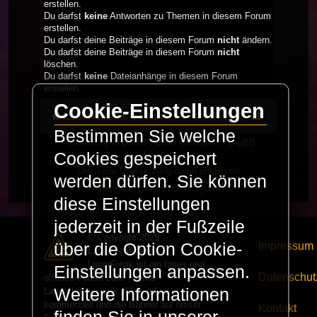
erstellen.
Du darfst
keine
Antworten zu Themen in diesem Forum
erstellen.
Du darfst deine Beiträge in diesem Forum
nicht
ändern.
Du darfst deine Beiträge in diesem Forum
nicht
löschen.
Du darfst
keine
Dateianhänge in diesem Forum
erstellen.
Cookie-Einstellungen
LaserFreak.net
Forum
Bestimmen Sie welche
Powered by
phpBB
® Forum Software © phpBB
Limited
Cookies gespeichert
Deutsche Übersetzung durch
phpBB.de
werden dürfen. Sie können
PRIVACY_LINK
|
TERMS_LINK
diese Einstellungen
jederzeit in der Fußzeile
© Copyright 2025 -
Impressum
über die Option Cookie-
LaserFreak.net
LaserFreak ist ein freies und
Einstellungen anpassen.
Datenschut
offenes Forum zum Thema
Weitere Informationen
Lasershowtechnik. Wir sind nicht
kommerziell und die Banner auf dieser
Kontakt