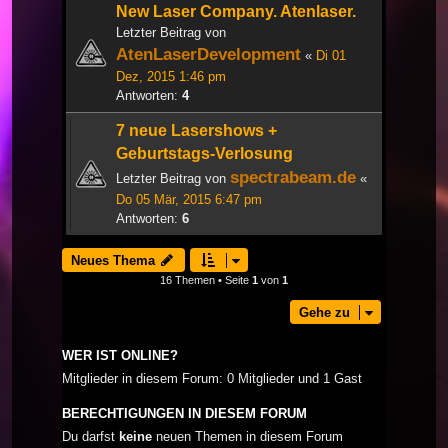
New Laser Company. Atenlaser.
Letzter Beitrag von
AtenLaserDevelopment
«
Di 01
Dez, 2015 1:46 pm
Antworten:
4
7 neue Lasershows +
Geburtstags-Verlosung
spectrabeam.de
Letzter Beitrag von
«
Do 05 Mär, 2015 6:47 pm
Antworten:
6
Neues Thema
16 Themen • Seite
1
von
1
Gehe zu
WER IST ONLINE?
Mitglieder in diesem Forum: 0 Mitglieder und 1 Gast
BERECHTIGUNGEN IN DIESEM FORUM
Du darfst
keine
neuen Themen in diesem Forum