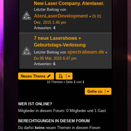
New Laser Company. Atenlaser.
Letzter Beitrag von
AtenLaserDevelopment
«
Di 01
Dez, 2015 1:46 pm
Antworten:
4
7 neue Lasershows +
Geburtstags-Verlosung
spectrabeam.de
Letzter Beitrag von
«
Do 05 Mär, 2015 6:47 pm
Antworten:
6
Neues Thema
16 Themen • Seite
1
von
1
Gehe zu
WER IST ONLINE?
Mitglieder in diesem Forum: 0 Mitglieder und 1 Gast
BERECHTIGUNGEN IN DIESEM FORUM
Du darfst
keine
neuen Themen in diesem Forum