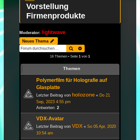
Vorstellung
Firmenprodukte
lightwave
Moderator:
Neues Thema
Suche
Erweiterte Suche
16 Themen • Seite
1
von
1
Themen
Polymerfilm für Holografie auf
Glasplatte
holozone
Letzter Beitrag von
«
Do 21
Sep, 2023 4:55 pm
Antworten:
2
VDX-Avatar
VDX
Letzter Beitrag von
«
So 05 Apr, 2020
10:54 am