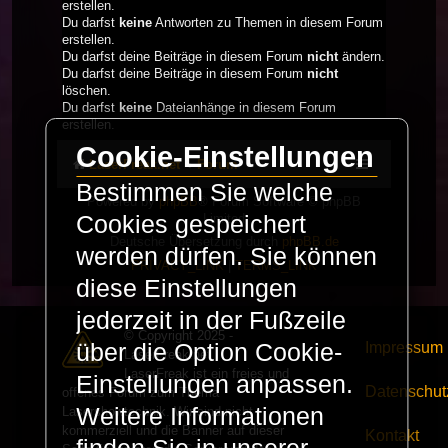
erstellen.
Du darfst
keine
Antworten zu Themen in diesem Forum
erstellen.
Du darfst deine Beiträge in diesem Forum
nicht
ändern.
Du darfst deine Beiträge in diesem Forum
nicht
löschen.
Du darfst
keine
Dateianhänge in diesem Forum
erstellen.
Cookie-Einstellungen
LaserFreak.net
Forum
Bestimmen Sie welche
Powered by
phpBB
® Forum Software © phpBB
Limited
Cookies gespeichert
Deutsche Übersetzung durch
phpBB.de
werden dürfen. Sie können
PRIVACY_LINK
|
TERMS_LINK
diese Einstellungen
jederzeit in der Fußzeile
© Copyright 2025 -
Impressum
über die Option Cookie-
LaserFreak.net
LaserFreak ist ein freies und
Einstellungen anpassen.
Datenschut
offenes Forum zum Thema
Weitere Informationen
Lasershowtechnik. Wir sind nicht
kommerziell und die Banner auf dieser
Kontakt