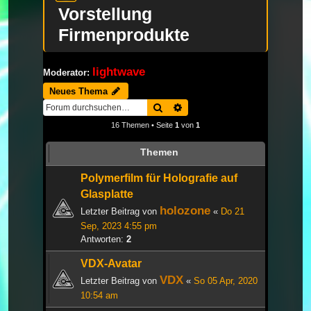
Vorstellung
Firmenprodukte
lightwave
Moderator:
Neues Thema
Suche
Erweiterte Suche
16 Themen • Seite
1
von
1
Themen
Polymerfilm für Holografie auf
Glasplatte
holozone
Letzter Beitrag von
«
Do 21
Sep, 2023 4:55 pm
Antworten:
2
VDX-Avatar
VDX
Letzter Beitrag von
«
So 05 Apr, 2020
10:54 am