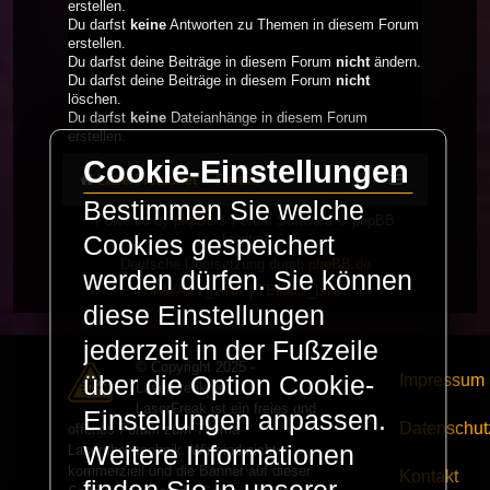
erstellen.
Du darfst
keine
Antworten zu Themen in diesem Forum
erstellen.
Du darfst deine Beiträge in diesem Forum
nicht
ändern.
Du darfst deine Beiträge in diesem Forum
nicht
löschen.
Du darfst
keine
Dateianhänge in diesem Forum
erstellen.
Cookie-Einstellungen
LaserFreak.net
Forum
Bestimmen Sie welche
Powered by
phpBB
® Forum Software © phpBB
Limited
Cookies gespeichert
Deutsche Übersetzung durch
phpBB.de
werden dürfen. Sie können
PRIVACY_LINK
|
TERMS_LINK
diese Einstellungen
jederzeit in der Fußzeile
© Copyright 2025 -
Impressum
über die Option Cookie-
LaserFreak.net
LaserFreak ist ein freies und
Einstellungen anpassen.
Datenschut
offenes Forum zum Thema
Weitere Informationen
Lasershowtechnik. Wir sind nicht
kommerziell und die Banner auf dieser
Kontakt