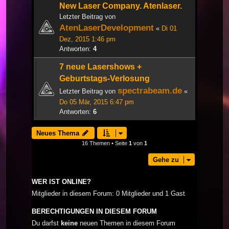
New Laser Company. Atenlaser.
Letzter Beitrag von
AtenLaserDevelopment
«
Di 01
Dez, 2015 1:46 pm
Antworten:
4
7 neue Lasershows +
Geburtstags-Verlosung
spectrabeam.de
Letzter Beitrag von
«
Do 05 Mär, 2015 6:47 pm
Antworten:
6
Neues Thema
16 Themen • Seite
1
von
1
Gehe zu
WER IST ONLINE?
Mitglieder in diesem Forum: 0 Mitglieder und 1 Gast
BERECHTIGUNGEN IN DIESEM FORUM
Du darfst
keine
neuen Themen in diesem Forum