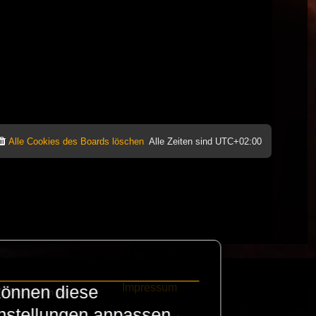
Alle Cookies des Boards löschen
Alle Zeiten sind
UTC+02:00
Impressum
können diese
e finanzieren die
instellungen anpassen.