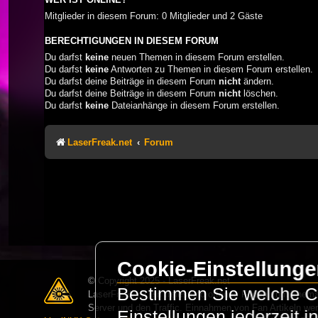
Mitglieder in diesem Forum: 0 Mitglieder und 2 Gäste
BERECHTIGUNGEN IN DIESEM FORUM
Du darfst
keine
neuen Themen in diesem Forum erstellen.
Du darfst
keine
Antworten zu Themen in diesem Forum erstellen.
Du darfst deine Beiträge in diesem Forum
nicht
ändern.
Du darfst deine Beiträge in diesem Forum
nicht
löschen.
Du darfst
keine
Dateianhänge in diesem Forum erstellen.
LaserFreak.net
Forum
Cookie-Einstellung
© Copyright 2025 - LaserFreak.net
Bestimmen Sie welche Co
LaserFreak ist ein freies und offenes Forum zum Thema 
Server und den Traffic. Einnahmen von Fan Artikeln we
Einstellungen jederzeit 