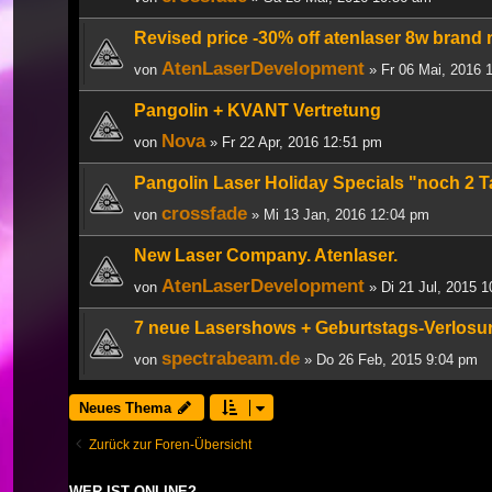
Revised price -30% off atenlaser 8w brand
AtenLaserDevelopment
von
» Fr 06 Mai, 2016 
Pangolin + KVANT Vertretung
Nova
von
» Fr 22 Apr, 2016 12:51 pm
Pangolin Laser Holiday Specials "noch 2 
crossfade
von
» Mi 13 Jan, 2016 12:04 pm
New Laser Company. Atenlaser.
AtenLaserDevelopment
von
» Di 21 Jul, 2015 
7 neue Lasershows + Geburtstags-Verlosu
spectrabeam.de
von
» Do 26 Feb, 2015 9:04 pm
Neues Thema
Zurück zur Foren-Übersicht
WER IST ONLINE?