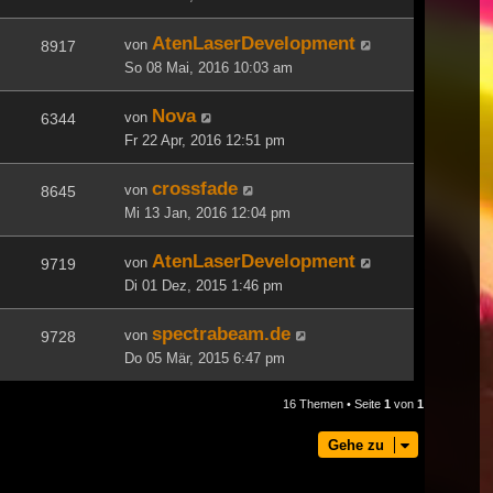
AtenLaserDevelopment
von
8917
So 08 Mai, 2016 10:03 am
Nova
von
6344
Fr 22 Apr, 2016 12:51 pm
crossfade
von
8645
Mi 13 Jan, 2016 12:04 pm
AtenLaserDevelopment
von
9719
Di 01 Dez, 2015 1:46 pm
spectrabeam.de
von
9728
Do 05 Mär, 2015 6:47 pm
16 Themen • Seite
1
von
1
Gehe zu