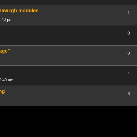
 new rgb modules
1
1:40 pm
0
Tage"
0
4
10:40 am
ng
6