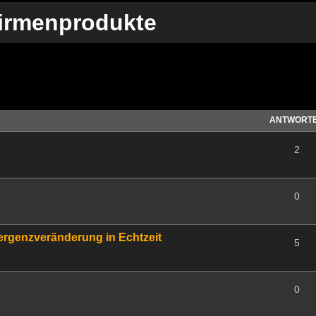
Firmenprodukte
te Suche
ANTWORT
2
0
rgenzveränderung in Echtzeit
5
0