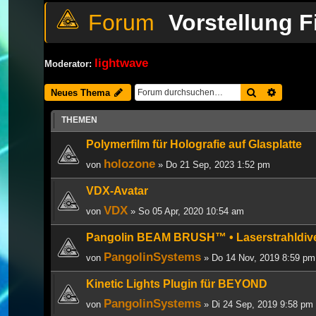
Vorstellung 
lightwave
Moderator:
Suche
Erweiter
Neues Thema
THEMEN
Polymerfilm für Holografie auf Glasplatte
holozone
von
» Do 21 Sep, 2023 1:52 pm
VDX-Avatar
VDX
von
» So 05 Apr, 2020 10:54 am
Pangolin BEAM BRUSH™ • Laserstrahldive
PangolinSystems
von
» Do 14 Nov, 2019 8:59 pm
Kinetic Lights Plugin für BEYOND
PangolinSystems
von
» Di 24 Sep, 2019 9:58 pm