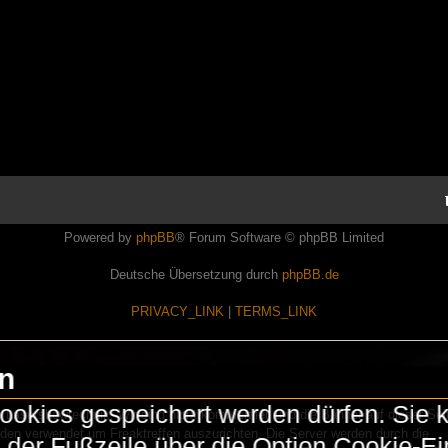
Powered by
phpBB
® Forum Software © phpBB Limited
Deutsche Übersetzung durch
phpBB.de
PRIVACY_LINK
|
TERMS_LINK
en
okies gespeichert werden dürfen. Sie 
Lasershowtechnik. Wir sind nicht kommerziell und die Banner auf dieser Seit
rden verwendet um Freaktreffen auszurichten. Die Server werden durch die
in der Fußzeile über die Option Cookie-E