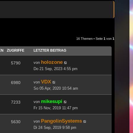
16 Themen • Seite
1
von
1
EN
ZUGRIFFE
LETZTER BEITRAG
holozone
von
5790
Do 21 Sep, 2023 4:55 pm
VDX
von
6980
So 05 Apr, 2020 10:54 am
mikesupi
von
7233
Fr 15 Nov, 2019 11:47 pm
PangolinSystems
von
5630
Di 24 Sep, 2019 9:58 pm