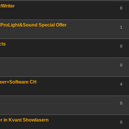
Writer
0
ProLight&Sound Special Offer
1
cts
0
0
aser+Software CH
4
0
r in Kvant Showlasern
0