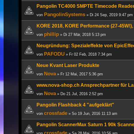
Pangolin TC4000 SMPTE Timecode Reader/
PangolinSystems
von
» Di 24 Sep, 2019 9:47 pm
KORE 2018, KORE Performance (27-45W!), 
phillip
von
» Di 27 Mär, 2018 5:13 pm
Neugründung: Spezialeffekte von EpicEffe
PAFODU
von
» Fr 02 Feb, 2018 7:34 pm
Neue Kvant Laser Produkte
Nova
von
» Fr 12 Mai, 2017 5:36 pm
www.nova-shop.ch Ansprechpartner für L
Nova
von
» Do 21 Jul, 2016 2:52 pm
Pangolin Flashback 4 "aufgeklärt"
crossfade
von
» So 19 Jun, 2016 11:13 am
Pangolin ScannerMax Saturn 1 90k Scanne
crossfade
von
» Sa 28 Mai, 2016 10:56 am