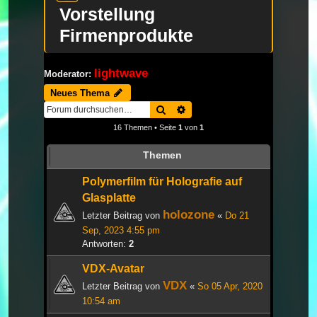
Vorstellung
Firmenprodukte
lightwave
Moderator:
Neues Thema
Suche
Erweiterte Suche
16 Themen • Seite
1
von
1
Themen
Polymerfilm für Holografie auf
Glasplatte
holozone
Letzter Beitrag von
«
Do 21
Sep, 2023 4:55 pm
Antworten:
2
VDX-Avatar
VDX
Letzter Beitrag von
«
So 05 Apr, 2020
10:54 am