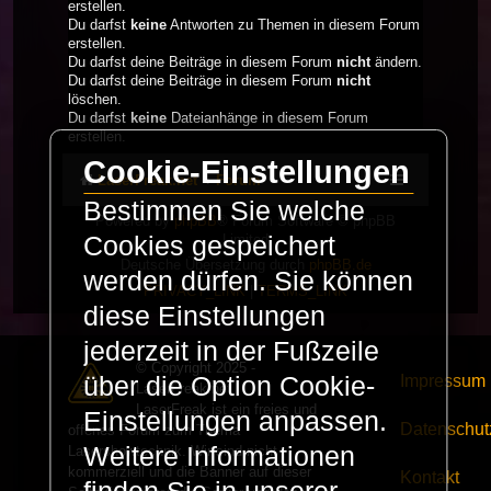
erstellen.
Du darfst
keine
Antworten zu Themen in diesem Forum
erstellen.
Du darfst deine Beiträge in diesem Forum
nicht
ändern.
Du darfst deine Beiträge in diesem Forum
nicht
löschen.
Du darfst
keine
Dateianhänge in diesem Forum
erstellen.
Cookie-Einstellungen
LaserFreak.net
Forum
Bestimmen Sie welche
Powered by
phpBB
® Forum Software © phpBB
Limited
Cookies gespeichert
Deutsche Übersetzung durch
phpBB.de
werden dürfen. Sie können
PRIVACY_LINK
|
TERMS_LINK
diese Einstellungen
jederzeit in der Fußzeile
© Copyright 2025 -
Impressum
über die Option Cookie-
LaserFreak.net
LaserFreak ist ein freies und
Einstellungen anpassen.
Datenschut
offenes Forum zum Thema
Weitere Informationen
Lasershowtechnik. Wir sind nicht
kommerziell und die Banner auf dieser
Kontakt