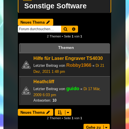
Sonstige Software
Neues Thema
Suche
Erweiterte Suche
2 Themen • Seite
1
von
1
Themen
Hilfe für Laser Engraver TS4030
Robby1966
Letzter Beitrag von
«
Di 21
Dez, 2021 1:48 pm
Heathcliff
guido
Letzter Beitrag von
«
Di 17 Mär,
2009 6:03 pm
Antworten:
10
Neues Thema
2 Themen • Seite
1
von
1
Gehe zu