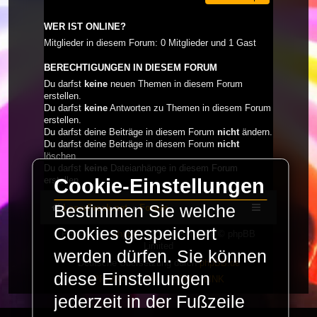
WER IST ONLINE?
Mitglieder in diesem Forum: 0 Mitglieder und 1 Gast
BERECHTIGUNGEN IN DIESEM FORUM
Du darfst
keine
neuen Themen in diesem Forum
erstellen.
Du darfst
keine
Antworten zu Themen in diesem Forum
erstellen.
Du darfst deine Beiträge in diesem Forum
nicht
ändern.
Du darfst deine Beiträge in diesem Forum
nicht
löschen.
Du darfst
keine
Dateianhänge in diesem Forum
erstellen.
Cookie-Einstellungen
Bestimmen Sie welche
LaserFreak.net
Forum
Cookies gespeichert
Powered by
phpBB
® Forum Software © phpBB
Limited
werden dürfen. Sie können
Deutsche Übersetzung durch
phpBB.de
diese Einstellungen
PRIVACY_LINK
|
TERMS_LINK
jederzeit in der Fußzeile