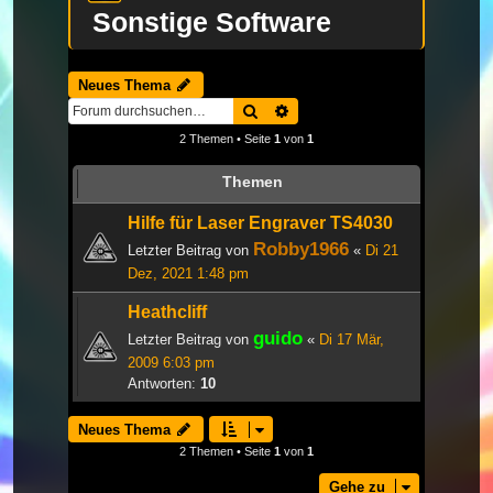
Sonstige Software
Neues Thema
Suche
Erweiterte Suche
2 Themen • Seite
1
von
1
Themen
Hilfe für Laser Engraver TS4030
Robby1966
Letzter Beitrag von
«
Di 21
Dez, 2021 1:48 pm
Heathcliff
guido
Letzter Beitrag von
«
Di 17 Mär,
2009 6:03 pm
Antworten:
10
Neues Thema
2 Themen • Seite
1
von
1
Gehe zu