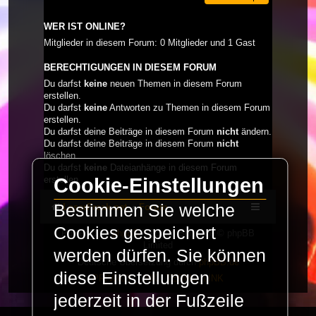
WER IST ONLINE?
Mitglieder in diesem Forum: 0 Mitglieder und 1 Gast
BERECHTIGUNGEN IN DIESEM FORUM
Du darfst
keine
neuen Themen in diesem Forum
erstellen.
Du darfst
keine
Antworten zu Themen in diesem Forum
erstellen.
Du darfst deine Beiträge in diesem Forum
nicht
ändern.
Du darfst deine Beiträge in diesem Forum
nicht
löschen.
Du darfst
keine
Dateianhänge in diesem Forum
erstellen.
Cookie-Einstellungen
Bestimmen Sie welche
LaserFreak.net
Forum
Cookies gespeichert
Powered by
phpBB
® Forum Software © phpBB
Limited
werden dürfen. Sie können
Deutsche Übersetzung durch
phpBB.de
diese Einstellungen
PRIVACY_LINK
|
TERMS_LINK
jederzeit in der Fußzeile