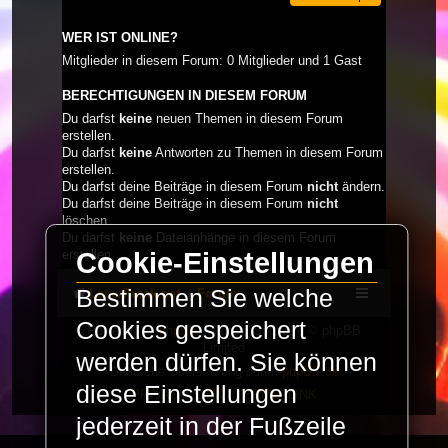
WER IST ONLINE?
Mitglieder in diesem Forum: 0 Mitglieder und 1 Gast
BERECHTIGUNGEN IN DIESEM FORUM
Du darfst
keine
neuen Themen in diesem Forum
erstellen.
Du darfst
keine
Antworten zu Themen in diesem Forum
erstellen.
Du darfst deine Beiträge in diesem Forum
nicht
ändern.
Du darfst deine Beiträge in diesem Forum
nicht
löschen.
Du darfst
keine
Dateianhänge in diesem Forum
erstellen.
Cookie-Einstellungen
Bestimmen Sie welche
LaserFreak.net
Forum
Cookies gespeichert
Powered by
phpBB
® Forum Software © phpBB
Limited
werden dürfen. Sie können
Deutsche Übersetzung durch
phpBB.de
diese Einstellungen
PRIVACY_LINK
|
TERMS_LINK
jederzeit in der Fußzeile