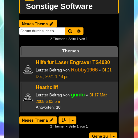
Sonstige Software
Neues Thema
Suche
Erweiterte Suche
2 Themen • Seite
1
von
1
Themen
Hilfe für Laser Engraver TS4030
Robby1966
Letzter Beitrag von
«
Di 21
Dez, 2021 1:48 pm
Heathcliff
guido
Letzter Beitrag von
«
Di 17 Mär,
2009 6:03 pm
Antworten:
10
Neues Thema
2 Themen • Seite
1
von
1
Gehe zu