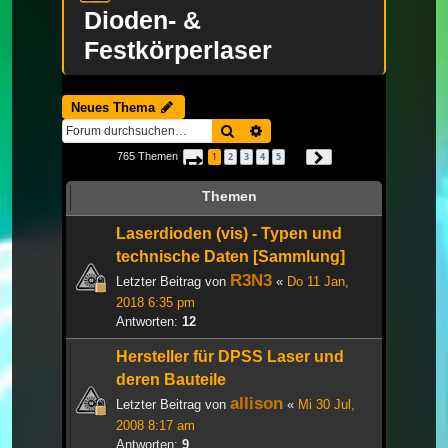
Dioden- &
Festkörperlaser
Neues Thema
Suche
Erweiterte Suche
765 Themen
1
2
3
4
5
Seite
1
von
26
Nächste
…
Themen
Laserdioden (vis) - Typen und
technische Daten [Sammlung]
R3N3
Letzter Beitrag von
«
Do 11 Jan,
2018 6:35 pm
Antworten:
12
Hersteller für DPSS Laser und
deren Bauteile
allison
Letzter Beitrag von
«
Mi 30 Jul,
2008 8:17 am
Antworten:
9