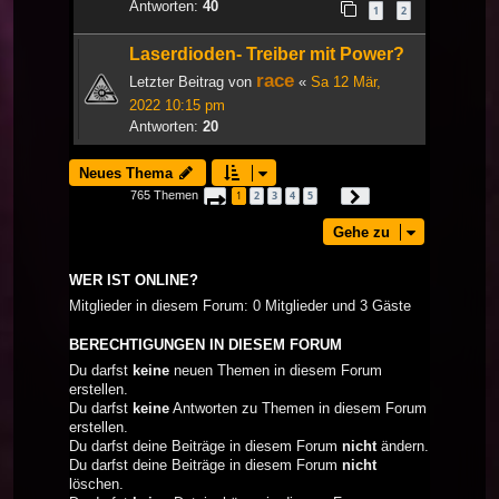
Antworten:
40
1
2
Laserdioden- Treiber mit Power?
race
Letzter Beitrag von
«
Sa 12 Mär,
2022 10:15 pm
Antworten:
20
Neues Thema
765 Themen
1
2
3
4
5
Seite
1
von
26
Nächste
…
Gehe zu
WER IST ONLINE?
Mitglieder in diesem Forum: 0 Mitglieder und 3 Gäste
BERECHTIGUNGEN IN DIESEM FORUM
Du darfst
keine
neuen Themen in diesem Forum
erstellen.
Du darfst
keine
Antworten zu Themen in diesem Forum
erstellen.
Du darfst deine Beiträge in diesem Forum
nicht
ändern.
Du darfst deine Beiträge in diesem Forum
nicht
löschen.