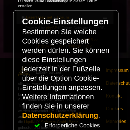
Du darfst
keine
Dateianhänge in diesem Forum
erstellen.
LaserFreak.net
Forum
Cookie-Einstellungen
Powered by
phpBB
® Forum Software © phpBB
Bestimmen Sie welche
Limited
Cookies gespeichert
Deutsche Übersetzung durch
phpBB.de
PRIVACY_LINK
|
TERMS_LINK
werden dürfen. Sie können
diese Einstellungen
© Copyright 2025 -
jederzeit in der Fußzeile
Impressum
LaserFreak.net
über die Option Cookie-
LaserFreak ist ein freies und
Datenschut
offenes Forum zum Thema
Einstellungen anpassen.
Lasershowtechnik. Wir sind nicht
kommerziell und die Banner auf dieser
Weitere Informationen
Kontakt
Seite finanzieren die Server und den
finden Sie in unserer
Traffic. Einnahmen von Fan Artikeln
Cookies
werden verwendet um Freaktreffen
Datenschutzerklärung
.
auszurichten. Die Server werden durch
Memories
die
LiquiNUX Software GmbH Berlin
Erforderliche Cookies
gehostet und betreut. Als CMS