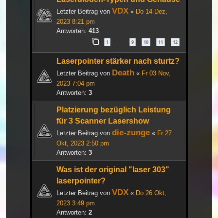
VDX
Letzter Beitrag von
«
Do 14 Dez,
2023 8:21 pm
Antworten:
413
1
9
10
11
12
…
Laserpointer stärker nach sturtz?
Death
Letzter Beitrag von
«
Fr 03 Nov,
2023 7:04 pm
Antworten:
3
Platzierung bezüglich Leistung
für 3 Scanner Lasershow
die-zunge
Letzter Beitrag von
«
Fr 27
Okt, 2023 2:50 pm
Antworten:
3
Was ist der original "laser 303"
laserpointer?
VDX
Letzter Beitrag von
«
Do 26 Okt,
2023 3:49 pm
Antworten:
2