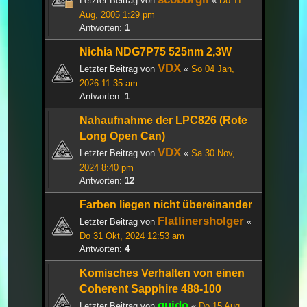
Letzter Beitrag von
«
Do 11
Aug, 2005 1:29 pm
Antworten:
1
Nichia NDG7P75 525nm 2,3W
VDX
Letzter Beitrag von
«
So 04 Jan,
2026 11:35 am
Antworten:
1
Nahaufnahme der LPC826 (Rote
Long Open Can)
VDX
Letzter Beitrag von
«
Sa 30 Nov,
2024 8:40 pm
Antworten:
12
Farben liegen nicht übereinander
Flatlinersholger
Letzter Beitrag von
«
Do 31 Okt, 2024 12:53 am
Antworten:
4
Komisches Verhalten von einen
Coherent Sapphire 488-100
guido
Letzter Beitrag von
«
Do 15 Aug,