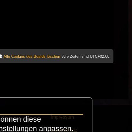
Alle Cookies des Boards löschen
Alle Zeiten sind
UTC+02:00
Impressum
können diese
e finanzieren die
instellungen anpassen.
Datenschutz
eak habt schickt