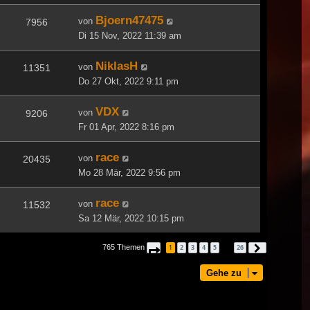
Bjoern47475
von
7956
Di 15 Nov, 2022 11:39 am
NiklasH
von
11351
Do 27 Okt, 2022 9:11 pm
VDX
von
9206
Fr 01 Apr, 2022 8:16 pm
race
von
20435
Mo 28 Mär, 2022 9:56 pm
race
von
11532
Sa 12 Mär, 2022 10:15 pm
765 Themen
1
2
3
4
5
26
Seite
1
von
26
Nächste
…
Gehe zu