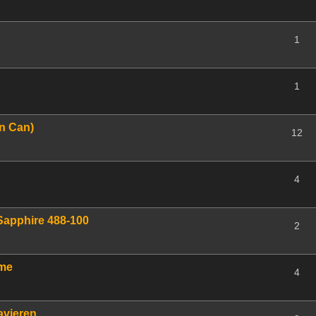
1
1
n Can)
12
4
Sapphire 488-100
2
eme
4
avieren