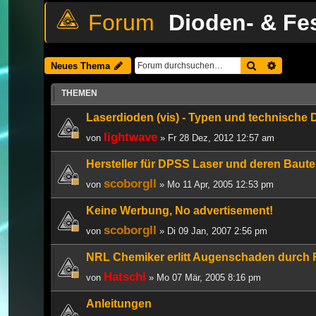
Dioden- & Fe
Suche
Erweiter
Neues Thema
THEMEN
Laserdioden (vis) - Typen und technische
lightwave
von
» Fr 28 Dez, 2012 12:57 am
Hersteller für DPSS Laser und deren Baute
scoborgll
von
» Mo 11 Apr, 2005 12:53 pm
Keine Werbung, No advertisement!
scoborgll
von
» Di 09 Jan, 2007 2:56 pm
NRL Chemiker erlitt Augenschaden durch F
Hatschi
von
» Mo 07 Mär, 2005 8:16 pm
Anleitungen