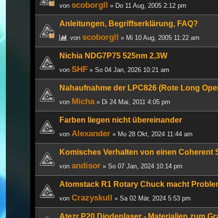
scoborgll
von
» Do 11 Aug, 2005 2:12 pm
Anleitungen, Begriffserklärung, FAQ?
scoborgll
von
» Mi 10 Aug, 2005 11:22 am
Nichia NDG7P75 525nm 2,3W
SHF
von
» So 04 Jan, 2026 10:21 am
Nahaufnahme der LPC826 (Rote Long Ope
Micha
von
» Di 24 Mai, 2011 4:05 pm
Farben liegen nicht übereinander
Alexander
von
» Mo 28 Okt, 2024 11:44 am
Komisches Verhalten von einen Coherent 
andisor
von
» So 07 Jan, 2024 10:14 pm
Atomstack R1 Rotary Chuck macht Probl
Crazyskull
von
» Sa 02 Mär, 2024 5:53 pm
Atezr P20 Diodenlaser - Materialien zum Gr