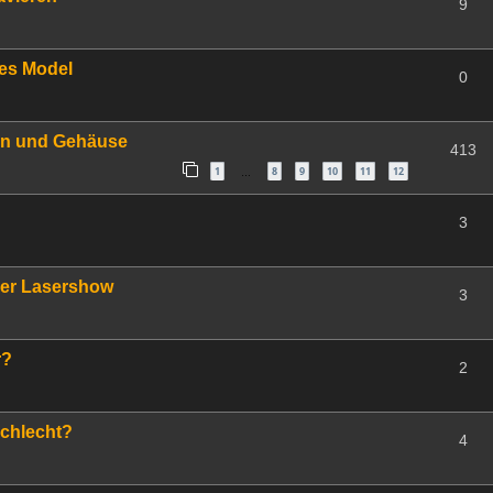
9
es Model
0
en und Gehäuse
413
1
8
9
10
11
12
…
3
ner Lasershow
3
r?
2
schlecht?
4