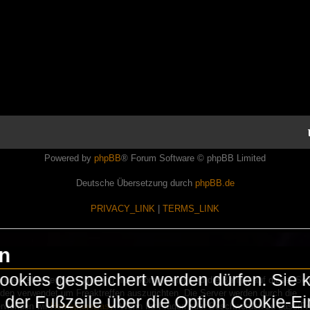
Powered by
phpBB
® Forum Software © phpBB Limited
Deutsche Übersetzung durch
phpBB.de
PRIVACY_LINK
|
TERMS_LINK
en
okies gespeichert werden dürfen. Sie 
Lasershowtechnik. Wir sind nicht kommerziell und die Banner auf dieser Seit
rden verwendet um Freaktreffen auszurichten. Die Server werden durch die
in der Fußzeile über die Option Cookie-E
erwenden wir
HomepageEasy
. Wenn Ihr Fragen oder Beschwerden zu LaserFr