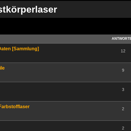
stkörperlaser
te Suche
ANTWORT
 Daten [Sammlung]
12
ile
9
3
arbstofflaser
2
2