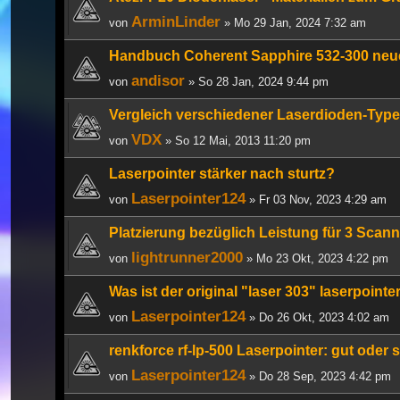
ArminLinder
von
» Mo 29 Jan, 2024 7:32 am
Handbuch Coherent Sapphire 532-300 neu
andisor
von
» So 28 Jan, 2024 9:44 pm
Vergleich verschiedener Laserdioden-Typ
VDX
von
» So 12 Mai, 2013 11:20 pm
Laserpointer stärker nach sturtz?
Laserpointer124
von
» Fr 03 Nov, 2023 4:29 am
Platzierung bezüglich Leistung für 3 Scan
lightrunner2000
von
» Mo 23 Okt, 2023 4:22 pm
Was ist der original "laser 303" laserpointe
Laserpointer124
von
» Do 26 Okt, 2023 4:02 am
renkforce rf-lp-500 Laserpointer: gut oder 
Laserpointer124
von
» Do 28 Sep, 2023 4:42 pm