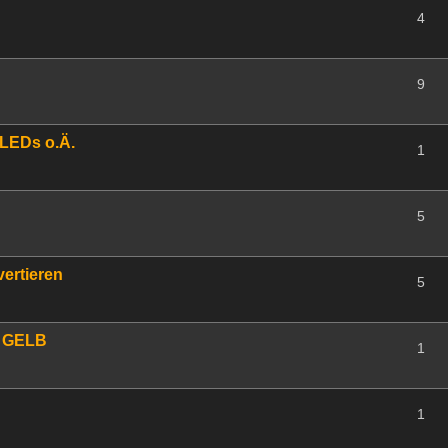
4
9
 LEDs o.Ä.
1
5
ertieren
5
n GELB
1
1