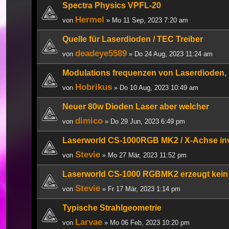
Spectra Physics VPFL-20
Hermel
von
» Mo 11 Sep, 2023 7:20 am
Quelle für Laserdioden / TEC Treiber
deadeye5589
von
» Do 24 Aug, 2023 11:24 am
Modulations frequenzen von Laserdioden,
Hobrikus
von
» Do 10 Aug, 2023 10:49 am
Neuer 80w Dioden Laser aber welcher
dimico
von
» Do 29 Jun, 2023 6:49 pm
Laserworld CS-1000RGB MK2 / X-Achse inv
Stevie
von
» Mo 27 Mär, 2023 11:52 pm
Laserworld CS-1000 RGBMK2 erzeugt kei
Stevie
von
» Fr 17 Mär, 2023 1:14 pm
Typische Strahlgeometrie
Larvae
von
» Mo 06 Feb, 2023 10:20 pm