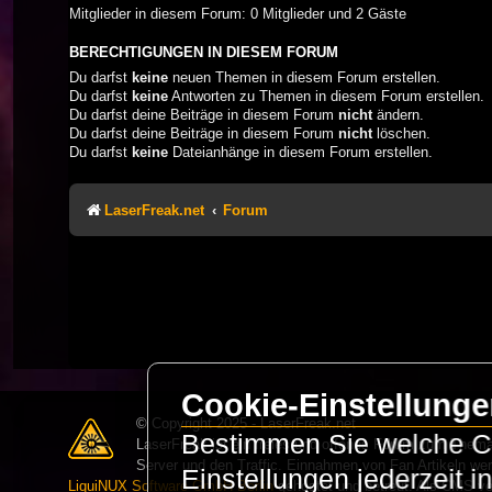
Mitglieder in diesem Forum: 0 Mitglieder und 2 Gäste
BERECHTIGUNGEN IN DIESEM FORUM
Du darfst
keine
neuen Themen in diesem Forum erstellen.
Du darfst
keine
Antworten zu Themen in diesem Forum erstellen.
Du darfst deine Beiträge in diesem Forum
nicht
ändern.
Du darfst deine Beiträge in diesem Forum
nicht
löschen.
Du darfst
keine
Dateianhänge in diesem Forum erstellen.
LaserFreak.net
Forum
Cookie-Einstellung
© Copyright 2025 - LaserFreak.net
Bestimmen Sie welche Co
LaserFreak ist ein freies und offenes Forum zum Thema 
Server und den Traffic. Einnahmen von Fan Artikeln we
Einstellungen jederzeit 
LiquiNUX Software GmbH Berlin
gehostet und betreut. Als CMS v