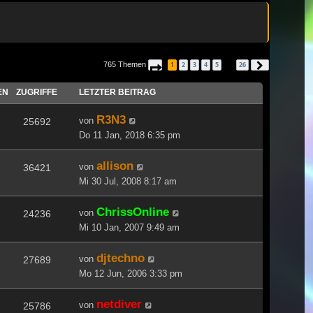
765 Themen
1
2
3
4
5
26
Seite
1
von
26
Nächste
…
EN
ZUGRIFFE
LETZTER BEITRAG
R3N3
von
25692
Do 11 Jan, 2018 6:35 pm
allison
von
36421
Mi 30 Jul, 2008 8:17 am
ChrissOnline
von
24236
Mi 10 Jan, 2007 9:49 am
djtechno
von
27689
Mo 12 Jun, 2006 3:33 pm
netdiver
von
25786