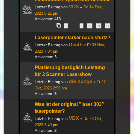
VDX
Letzter Beitrag von
«
Do 14 Dez,
2023 8:21 pm
Antworten:
413
1
9
10
11
12
…
Laserpointer stärker nach sturtz?
Death
Letzter Beitrag von
«
Fr 03 Nov,
2023 7:04 pm
Antworten:
3
Platzierung bezüglich Leistung
für 3 Scanner Lasershow
die-zunge
Letzter Beitrag von
«
Fr 27
Okt, 2023 2:50 pm
Antworten:
3
Was ist der original "laser 303"
laserpointer?
VDX
Letzter Beitrag von
«
Do 26 Okt,
2023 3:49 pm
Antworten:
2