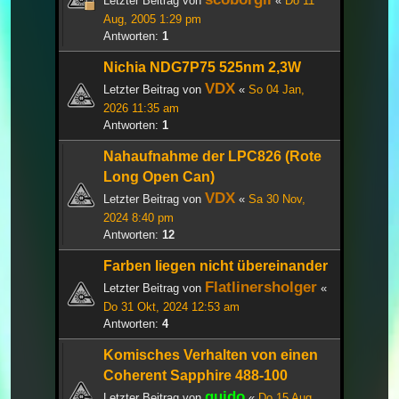
Letzter Beitrag von
«
Do 11
Aug, 2005 1:29 pm
Antworten:
1
Nichia NDG7P75 525nm 2,3W
VDX
Letzter Beitrag von
«
So 04 Jan,
2026 11:35 am
Antworten:
1
Nahaufnahme der LPC826 (Rote
Long Open Can)
VDX
Letzter Beitrag von
«
Sa 30 Nov,
2024 8:40 pm
Antworten:
12
Farben liegen nicht übereinander
Flatlinersholger
Letzter Beitrag von
«
Do 31 Okt, 2024 12:53 am
Antworten:
4
Komisches Verhalten von einen
Coherent Sapphire 488-100
guido
Letzter Beitrag von
«
Do 15 Aug,