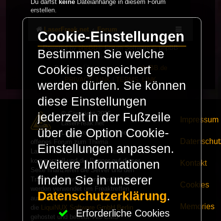
Du darfst
keine
Dateianhänge in diesem Forum
erstellen.
LaserFreak.net
Forum
Cookie-Einstellungen
Powered by
phpBB
® Forum Software © phpBB
Bestimmen Sie welche
Limited
Cookies gespeichert
Deutsche Übersetzung durch
phpBB.de
PRIVACY_LINK
|
TERMS_LINK
werden dürfen. Sie können
diese Einstellungen
© Copyright 2025 -
jederzeit in der Fußzeile
Impressum
LaserFreak.net
über die Option Cookie-
LaserFreak ist ein freies und
Datenschut
offenes Forum zum Thema
Einstellungen anpassen.
Lasershowtechnik. Wir sind nicht
kommerziell und die Banner auf dieser
Weitere Informationen
Kontakt
Seite finanzieren die Server und den
finden Sie in unserer
Traffic. Einnahmen von Fan Artikeln
Cookies
werden verwendet um Freaktreffen
Datenschutzerklärung
.
auszurichten. Die Server werden durch
Memories
die
LiquiNUX Software GmbH Berlin
Erforderliche Cookies
gehostet und betreut. Als CMS