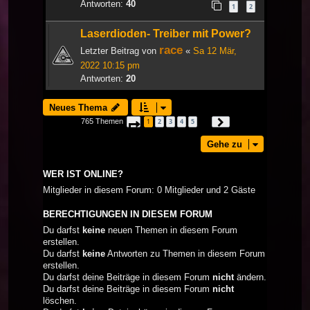
Antworten:
40
1
2
Laserdioden- Treiber mit Power?
race
Letzter Beitrag von
«
Sa 12 Mär,
2022 10:15 pm
Antworten:
20
Neues Thema
765 Themen
1
2
3
4
5
Seite
1
von
26
Nächste
…
Gehe zu
WER IST ONLINE?
Mitglieder in diesem Forum: 0 Mitglieder und 2 Gäste
BERECHTIGUNGEN IN DIESEM FORUM
Du darfst
keine
neuen Themen in diesem Forum
erstellen.
Du darfst
keine
Antworten zu Themen in diesem Forum
erstellen.
Du darfst deine Beiträge in diesem Forum
nicht
ändern.
Du darfst deine Beiträge in diesem Forum
nicht
löschen.