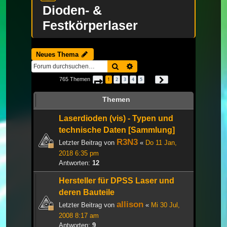
Dioden- &
Festkörperlaser
Neues Thema
Suche
Erweiterte Suche
765 Themen
1
2
3
4
5
Seite
1
von
26
Nächste
…
Themen
Laserdioden (vis) - Typen und
technische Daten [Sammlung]
R3N3
Letzter Beitrag von
«
Do 11 Jan,
2018 6:35 pm
Antworten:
12
Hersteller für DPSS Laser und
deren Bauteile
allison
Letzter Beitrag von
«
Mi 30 Jul,
2008 8:17 am
Antworten:
9