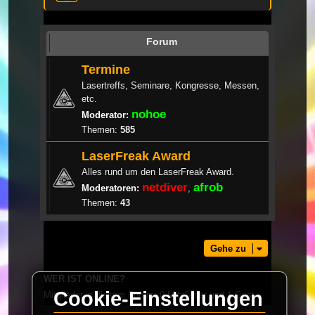
Forum
Termine
Lasertreffs, Seminare, Kongresse, Messen,
etc.
nohoe
Moderator:
Themen:
585
LaserFreak Award
Alles rund um den LaserFreak Award.
netdiver
afrob
Moderatoren:
,
Themen:
43
Gehe zu
WER IST ONLINE?
Cookie-Einstellungen
Mitglieder in diesem Forum: 0 Mitglieder und 1 Gast