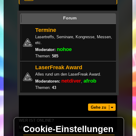
Forum
Termine
Lasertreffs, Seminare, Kongresse, Messen,
etc.
nohoe
Moderator:
Themen:
585
LaserFreak Award
Alles rund um den LaserFreak Award.
netdiver
afrob
Moderatoren:
,
Themen:
43
Gehe zu
WER IST ONLINE?
Cookie-Einstellungen
Mitglieder in diesem Forum: 0 Mitglieder und 1 Gast