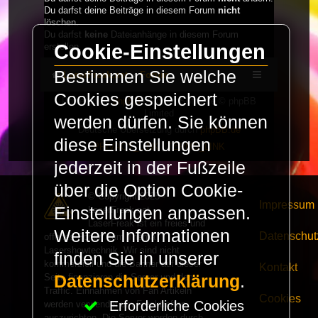
Du darfst deine Beiträge in diesem Forum
nicht
löschen.
Du darfst
keine
Dateianhänge in diesem Forum
Cookie-Einstellungen
erstellen.
Bestimmen Sie welche
LaserFreak.net
Forum
Cookies gespeichert
Powered by
phpBB
® Forum Software © phpBB
Limited
werden dürfen. Sie können
Deutsche Übersetzung durch
phpBB.de
diese Einstellungen
PRIVACY_LINK
|
TERMS_LINK
jederzeit in der Fußzeile
über die Option Cookie-
© Copyright 2025 -
Impressum
Einstellungen anpassen.
LaserFreak.net
LaserFreak ist ein freies und
Weitere Informationen
Datenschut
offenes Forum zum Thema
Lasershowtechnik. Wir sind nicht
finden Sie in unserer
kommerziell und die Banner auf dieser
Kontakt
Seite finanzieren die Server und den
Datenschutzerklärung
.
Traffic. Einnahmen von Fan Artikeln
Cookies
Erforderliche Cookies
werden verwendet um Freaktreffen
auszurichten. Die Server werden durch