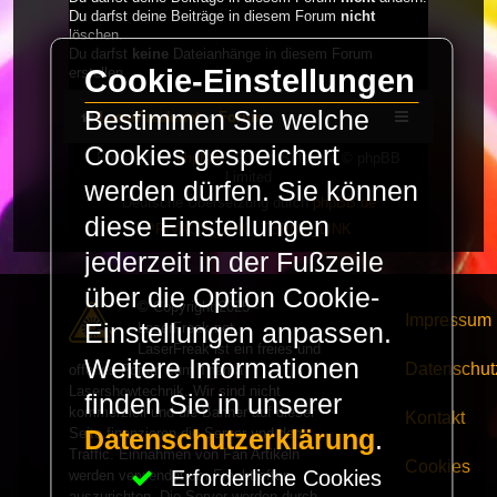
Du darfst deine Beiträge in diesem Forum
nicht
löschen.
Du darfst
keine
Dateianhänge in diesem Forum
Cookie-Einstellungen
erstellen.
Bestimmen Sie welche
LaserFreak.net
Forum
Cookies gespeichert
Powered by
phpBB
® Forum Software © phpBB
Limited
werden dürfen. Sie können
Deutsche Übersetzung durch
phpBB.de
diese Einstellungen
PRIVACY_LINK
|
TERMS_LINK
jederzeit in der Fußzeile
über die Option Cookie-
© Copyright 2025 -
Impressum
Einstellungen anpassen.
LaserFreak.net
LaserFreak ist ein freies und
Weitere Informationen
Datenschut
offenes Forum zum Thema
Lasershowtechnik. Wir sind nicht
finden Sie in unserer
kommerziell und die Banner auf dieser
Kontakt
Seite finanzieren die Server und den
Datenschutzerklärung
.
Traffic. Einnahmen von Fan Artikeln
Cookies
Erforderliche Cookies
werden verwendet um Freaktreffen
auszurichten. Die Server werden durch