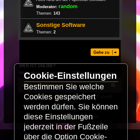
random
Moderator:
Themen:
143
Sonstige Software
Themen:
2
Gehe zu
WER IST ONLINE?
Mitglieder in diesem Forum: 0 Mitglieder und 2 Gäste
Cookie-Einstellungen
Bestimmen Sie welche
LaserFreak.net
Forum
Cookies gespeichert
Powered by
phpBB
® Forum Software © phpBB
Limited
werden dürfen. Sie können
Deutsche Übersetzung durch
phpBB.de
diese Einstellungen
PRIVACY_LINK
|
TERMS_LINK
jederzeit in der Fußzeile
über die Option Cookie-
© Copyright 2025 -