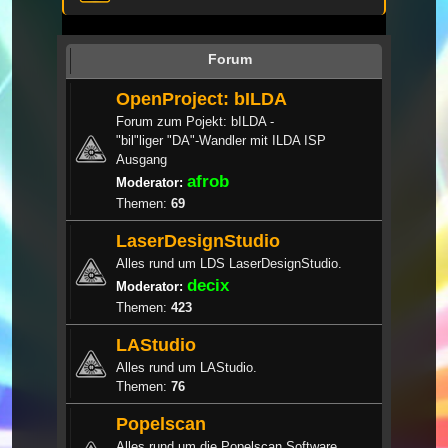
Forum
OpenProject: bILDA
Forum zum Pojekt: bILDA -
"bil"liger "DA"-Wandler mit ILDA ISP
Ausgang
afrob
Moderator:
Themen:
69
LaserDesignStudio
Alles rund um LDS LaserDesignStudio.
decix
Moderator:
Themen:
423
LAStudio
Alles rund um LAStudio.
Themen:
76
Popelscan
Alles rund um die Popelscan Software.