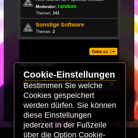
random
Moderator:
Themen:
143
Sonstige Software
Themen:
2
Gehe zu
WER IST ONLINE?
Mitglieder in diesem Forum: 0 Mitglieder und 1 Gast
Cookie-Einstellungen
Bestimmen Sie welche
LaserFreak.net
Forum
Cookies gespeichert
Powered by
phpBB
® Forum Software © phpBB
Limited
werden dürfen. Sie können
Deutsche Übersetzung durch
phpBB.de
diese Einstellungen
PRIVACY_LINK
|
TERMS_LINK
jederzeit in der Fußzeile
über die Option Cookie-
© Copyright 2025 -