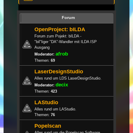
Forum
OpenProject: bILDA
Forum zum Pojekt: bILDA -
"bil"liger "DA"-Wandler mit ILDA ISP
Ausgang
afrob
Moderator:
Themen:
69
LaserDesignStudio
Alles rund um LDS LaserDesignStudio.
decix
Moderator:
Themen:
423
LAStudio
Alles rund um LAStudio.
Themen:
76
Popelscan
Alles rund um die Popelscan Software.