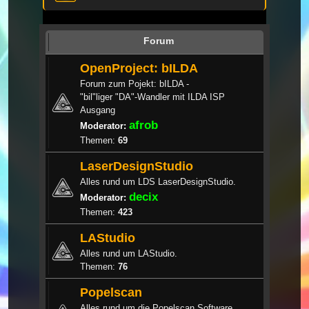
Forum
OpenProject: bILDA
Forum zum Pojekt: bILDA -
"bil"liger "DA"-Wandler mit ILDA ISP
Ausgang
afrob
Moderator:
Themen:
69
LaserDesignStudio
Alles rund um LDS LaserDesignStudio.
decix
Moderator:
Themen:
423
LAStudio
Alles rund um LAStudio.
Themen:
76
Popelscan
Alles rund um die Popelscan Software.