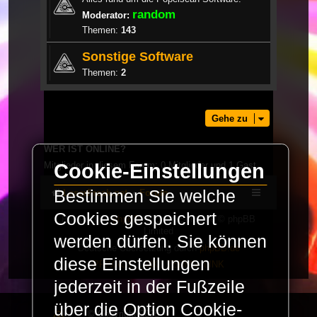
random
Moderator:
Themen:
143
Sonstige Software
Themen:
2
Gehe zu
WER IST ONLINE?
Mitglieder in diesem Forum: 0 Mitglieder und 1 Gast
Cookie-Einstellungen
Bestimmen Sie welche
LaserFreak.net
Forum
Cookies gespeichert
Powered by
phpBB
® Forum Software © phpBB
Limited
werden dürfen. Sie können
Deutsche Übersetzung durch
phpBB.de
diese Einstellungen
PRIVACY_LINK
|
TERMS_LINK
jederzeit in der Fußzeile
über die Option Cookie-
© Copyright 2025 -