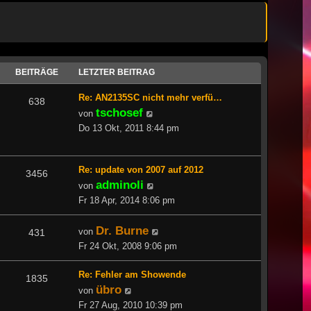
BEITRÄGE
LETZTER BEITRAG
Re: AN2135SC nicht mehr verfü…
638
tschosef
Neuester
von
Beitrag
Do 13 Okt, 2011 8:44 pm
Re: update von 2007 auf 2012
3456
adminoli
Neuester
von
Beitrag
Fr 18 Apr, 2014 8:06 pm
Dr. Burne
Neuester
von
431
Beitrag
Fr 24 Okt, 2008 9:06 pm
Re: Fehler am Showende
1835
übro
Neuester
von
Beitrag
Fr 27 Aug, 2010 10:39 pm