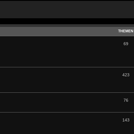
THEMEN
69
423
76
143