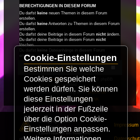
BERECHTIGUNGEN IN DIESEM FORUM
Du darfst
keine
neuen Themen in diesem Forum
erstellen.
Du darfst
keine
Antworten zu Themen in diesem Forum
erstellen.
Du darfst deine Beiträge in diesem Forum
nicht
ändern.
Du darfst deine Beiträge in diesem Forum
nicht
löschen.
Du darfst
keine
Dateianhänge in diesem Forum
Cookie-Einstellungen
erstellen.
Bestimmen Sie welche
LaserFreak.net
Forum
Cookies gespeichert
Powered by
phpBB
® Forum Software © phpBB
Limited
werden dürfen. Sie können
Deutsche Übersetzung durch
phpBB.de
diese Einstellungen
PRIVACY_LINK
|
TERMS_LINK
jederzeit in der Fußzeile
über die Option Cookie-
© Copyright 2025 -
Impressum
LaserFreak.net
Einstellungen anpassen.
LaserFreak ist ein freies und
Weitere Informationen
Datenschut
offenes Forum zum Thema