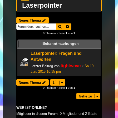
Laserpointer
Neues Thema
Suche
Erweiterte Suche
0 Themen • Seite
1
von
1
Bekanntmachungen
Laserpointer: Fragen und
Antworten
lightwave
Letzter Beitrag von
«
Sa 10
Jan, 2015 10:35 pm
Neues Thema
0 Themen • Seite
1
von
1
Gehe zu
WER IST ONLINE?
Mitglieder in diesem Forum: 0 Mitglieder und 2 Gäste