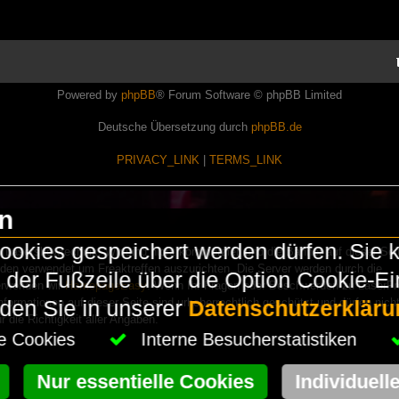
Powered by
phpBB
® Forum Software © phpBB Limited
Deutsche Übersetzung durch
phpBB.de
PRIVACY_LINK
|
TERMS_LINK
en
okies gespeichert werden dürfen. Sie 
Lasershowtechnik. Wir sind nicht kommerziell und die Banner auf dieser Seit
rden verwendet um Freaktreffen auszurichten. Die Server werden durch die
in der Fußzeile über die Option Cookie-E
erwenden wir
HomepageEasy
. Wenn Ihr Fragen oder Beschwerden zu LaserFr
nformationen auf dieser Seite sind urheberrechtlich geschützt und dürfen nicht
nden Sie in unserer
Datenschutzerkläru
die Richtigkeit aller Angaben.
che Cookies
Interne Besucherstatistiken
Nur essentielle Cookies
Individuell