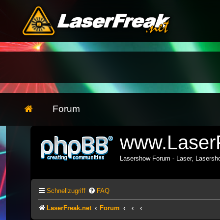
Forum
www.LaserF
Lasershow Forum - Laser, Lasers
Schnellzugriff
FAQ
LaserFreak.net
Forum