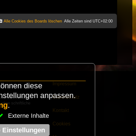
Alle Cookies des Boards löschen
Alle Zeiten sind
UTC+02:00
Impressum
können diese
e finanzieren die
instellungen anpassen.
Datenschutz
eak habt schickt
 ohne schriftliche
ng
.
Kontakt
Externe Inhalte
Cookies
e Einstellungen