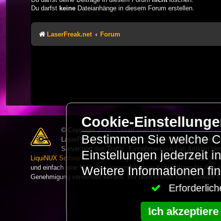
Du darfst
keine
Dateianhänge in diesem Forum erstellen.
LaserFreak.net
Forum
Cookie-Einstellung
© Copyright 2025 - LaserFreak.net
Bestimmen Sie welche Co
LaserFreak ist ein freies und offenes Forum zum Thema 
Server und den Traffic. Einnahmen von Fan Artikeln we
Einstellungen jederzeit 
LiquiNUX Software GmbH Berlin
gehostet und betreut. Als CMS v
und einfach eine Mail oder verwendet unser Kontaktformular. Alle I
Weitere Informationen fi
Genehmigung verwendet werden. Wir übernehmen keine Gewähr für 
Erforderli
Ich akzeptiere