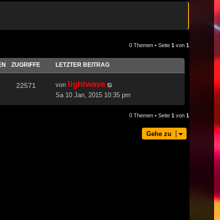
0 Themen • Seite
1
von
1
EN
ZUGRIFFE
LETZTER BEITRAG
lightwave
von
22571
Sa 10 Jan, 2015 10:35 pm
0 Themen • Seite
1
von
1
Gehe zu