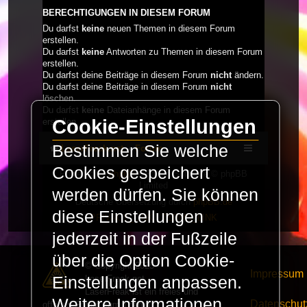
BERECHTIGUNGEN IN DIESEM FORUM
Du darfst
keine
neuen Themen in diesem Forum
erstellen.
Du darfst
keine
Antworten zu Themen in diesem Forum
erstellen.
Du darfst deine Beiträge in diesem Forum
nicht
ändern.
Du darfst deine Beiträge in diesem Forum
nicht
löschen.
Du darfst
keine
Dateianhänge in diesem Forum
Cookie-Einstellungen
erstellen.
Bestimmen Sie welche
LaserFreak.net
Forum
Cookies gespeichert
Powered by
phpBB
® Forum Software © phpBB
Limited
werden dürfen. Sie können
Deutsche Übersetzung durch
phpBB.de
diese Einstellungen
PRIVACY_LINK
|
TERMS_LINK
jederzeit in der Fußzeile
über die Option Cookie-
© Copyright 2025 -
Impressum
LaserFreak.net
Einstellungen anpassen.
LaserFreak ist ein freies und
Weitere Informationen
Datenschut
offenes Forum zum Thema