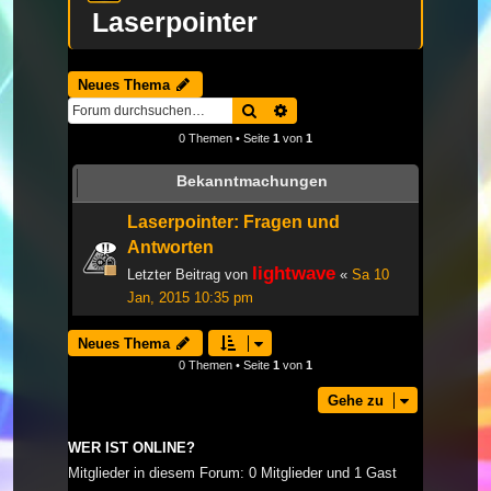
Laserpointer
Neues Thema
Suche
Erweiterte Suche
0 Themen • Seite
1
von
1
Bekanntmachungen
Laserpointer: Fragen und
Antworten
lightwave
Letzter Beitrag von
«
Sa 10
Jan, 2015 10:35 pm
Neues Thema
0 Themen • Seite
1
von
1
Gehe zu
WER IST ONLINE?
Mitglieder in diesem Forum: 0 Mitglieder und 1 Gast