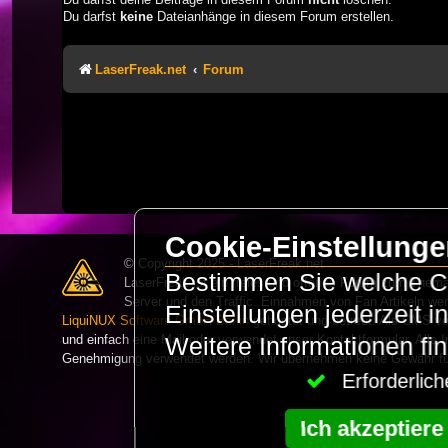
Du darfst
keine
Dateianhänge in diesem Forum erstellen.
LaserFreak.net
Forum
Cookie-Einstellung
© Copyright 2025 - LaserFreak.net
Bestimmen Sie welche Co
LaserFreak ist ein freies und offenes Forum zum Thema 
Server und den Traffic. Einnahmen von Fan Artikeln we
Einstellungen jederzeit 
LiquiNUX Software GmbH Berlin
gehostet und betreut. Als CMS v
und einfach eine Mail oder verwendet unser Kontaktformular. Alle I
Weitere Informationen fi
Genehmigung verwendet werden. Wir übernehmen keine Gewähr für 
Erforderli
Ich akzeptiere