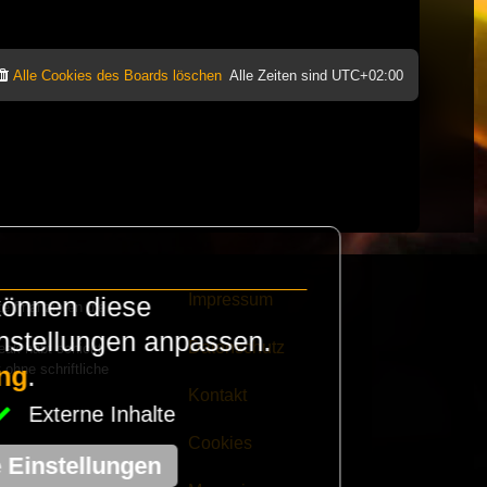
Alle Cookies des Boards löschen
Alle Zeiten sind
UTC+02:00
Impressum
können diese
e finanzieren die
instellungen anpassen.
Datenschutz
eak habt schickt
 ohne schriftliche
ng
.
Kontakt
Externe Inhalte
Cookies
e Einstellungen