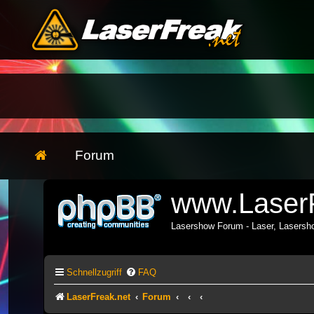
Forum
www.LaserF
Lasershow Forum - Laser, Lasers
Schnellzugriff
FAQ
LaserFreak.net
Forum