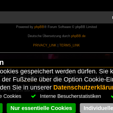
Powered by
phpBB
® Forum Software © phpBB Limited
Deutsche Übersetzung durch
phpBB.de
PRIVACY_LINK
|
TERMS_LINK
en
okies gespeichert werden dürfen. Sie 
Lasershowtechnik. Wir sind nicht kommerziell und die Banner auf dieser Seit
rden verwendet um Freaktreffen auszurichten. Die Server werden durch die
in der Fußzeile über die Option Cookie-E
erwenden wir
HomepageEasy
. Wenn Ihr Fragen oder Beschwerden zu LaserFr
nformationen auf dieser Seite sind urheberrechtlich geschützt und dürfen nicht
nden Sie in unserer
Datenschutzerkläru
die Richtigkeit aller Angaben.
che Cookies
Interne Besucherstatistiken
Nur essentielle Cookies
Individuell