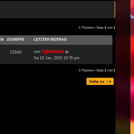
0 Themen • Seite
1
von
1
EN
ZUGRIFFE
LETZTER BEITRAG
lightwave
von
22560
Sa 10 Jan, 2015 10:35 pm
0 Themen • Seite
1
von
1
Gehe zu