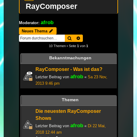
RayComposer
afrob
Moderator:
Neues Thema
Suche
Erweiterte Suche
10 Themen • Seite
1
von
1
Bekanntmachungen
RayComposer - Was ist das?
afrob
Letzter Beitrag von
«
Sa 23 Nov,
2013 9:46 pm
Themen
Die neuesten RayComposer
Shows
afrob
Letzter Beitrag von
«
Di 22 Mai,
2018 12:44 am