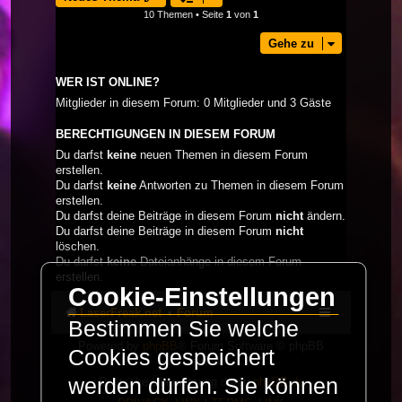
10 Themen • Seite
1
von
1
Gehe zu
WER IST ONLINE?
Mitglieder in diesem Forum: 0 Mitglieder und 3 Gäste
BERECHTIGUNGEN IN DIESEM FORUM
Du darfst
keine
neuen Themen in diesem Forum
erstellen.
Du darfst
keine
Antworten zu Themen in diesem Forum
erstellen.
Du darfst deine Beiträge in diesem Forum
nicht
ändern.
Du darfst deine Beiträge in diesem Forum
nicht
löschen.
Du darfst
keine
Dateianhänge in diesem Forum
erstellen.
Cookie-Einstellungen
LaserFreak.net
Forum
Bestimmen Sie welche
Powered by
phpBB
® Forum Software © phpBB
Cookies gespeichert
Limited
werden dürfen. Sie können
Deutsche Übersetzung durch
phpBB.de