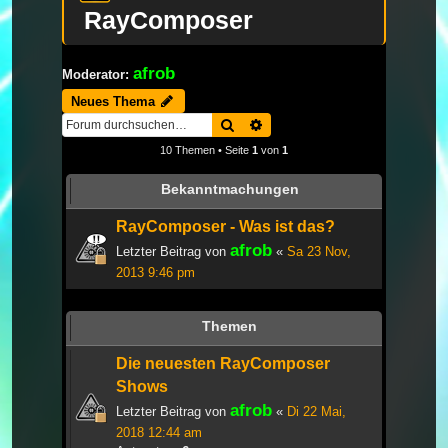
RayComposer
afrob
Moderator:
Neues Thema
Suche
Erweiterte Suche
10 Themen • Seite
1
von
1
Bekanntmachungen
RayComposer - Was ist das?
afrob
Letzter Beitrag von
«
Sa 23 Nov,
2013 9:46 pm
Themen
Die neuesten RayComposer
Shows
afrob
Letzter Beitrag von
«
Di 22 Mai,
2018 12:44 am