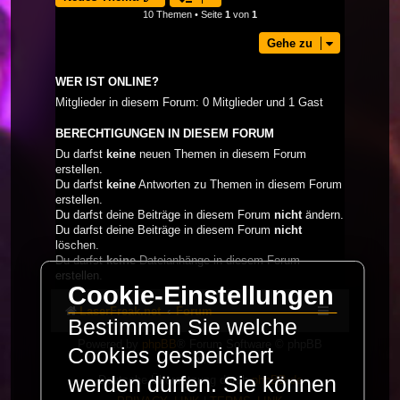
10 Themen • Seite
1
von
1
Gehe zu
WER IST ONLINE?
Mitglieder in diesem Forum: 0 Mitglieder und 1 Gast
BERECHTIGUNGEN IN DIESEM FORUM
Du darfst
keine
neuen Themen in diesem Forum
erstellen.
Du darfst
keine
Antworten zu Themen in diesem Forum
erstellen.
Du darfst deine Beiträge in diesem Forum
nicht
ändern.
Du darfst deine Beiträge in diesem Forum
nicht
löschen.
Du darfst
keine
Dateianhänge in diesem Forum
erstellen.
Cookie-Einstellungen
LaserFreak.net
Forum
Bestimmen Sie welche
Powered by
phpBB
® Forum Software © phpBB
Cookies gespeichert
Limited
werden dürfen. Sie können
Deutsche Übersetzung durch
phpBB.de