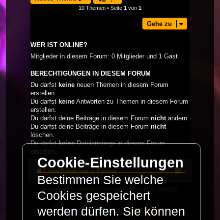
10 Themen • Seite
1
von
1
Gehe zu
WER IST ONLINE?
Mitglieder in diesem Forum: 0 Mitglieder und 1 Gast
BERECHTIGUNGEN IN DIESEM FORUM
Du darfst
keine
neuen Themen in diesem Forum
erstellen.
Du darfst
keine
Antworten zu Themen in diesem Forum
erstellen.
Du darfst deine Beiträge in diesem Forum
nicht
ändern.
Du darfst deine Beiträge in diesem Forum
nicht
löschen.
Du darfst
keine
Dateianhänge in diesem Forum
erstellen.
Cookie-Einstellungen
LaserFreak.net
Forum
Bestimmen Sie welche
Powered by
phpBB
® Forum Software © phpBB
Cookies gespeichert
Limited
werden dürfen. Sie können
Deutsche Übersetzung durch
phpBB.de