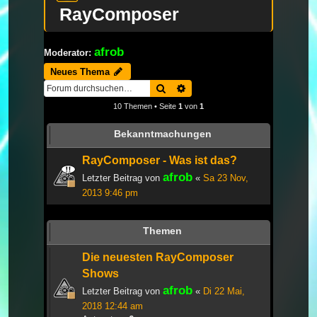
RayComposer
afrob
Moderator:
Neues Thema
Suche
Erweiterte Suche
10 Themen • Seite
1
von
1
Bekanntmachungen
RayComposer - Was ist das?
afrob
Letzter Beitrag von
«
Sa 23 Nov,
2013 9:46 pm
Themen
Die neuesten RayComposer
Shows
afrob
Letzter Beitrag von
«
Di 22 Mai,
2018 12:44 am