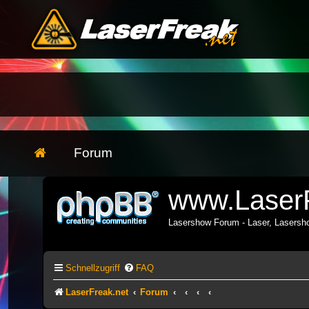
Forum
www.LaserF
Lasershow Forum - Laser, Lasers
Schnellzugriff
FAQ
LaserFreak.net
Forum