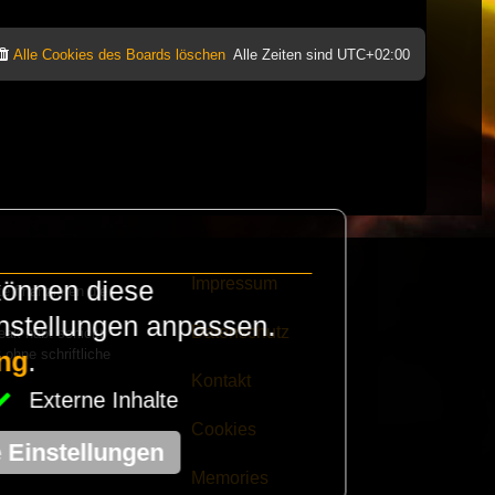
Alle Cookies des Boards löschen
Alle Zeiten sind
UTC+02:00
Impressum
können diese
e finanzieren die
instellungen anpassen.
Datenschutz
eak habt schickt
 ohne schriftliche
ng
.
Kontakt
Externe Inhalte
Cookies
e Einstellungen
Memories