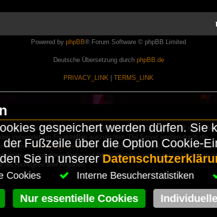
Powered by
phpBB
® Forum Software © phpBB Limited
Deutsche Übersetzung durch
phpBB.de
PRIVACY_LINK
|
TERMS_LINK
en
okies gespeichert werden dürfen. Sie 
Lasershowtechnik. Wir sind nicht kommerziell und die Banner auf dieser Seit
rden verwendet um Freaktreffen auszurichten. Die Server werden durch die
in der Fußzeile über die Option Cookie-E
erwenden wir
HomepageEasy
. Wenn Ihr Fragen oder Beschwerden zu LaserFr
nformationen auf dieser Seite sind urheberrechtlich geschützt und dürfen nicht
nden Sie in unserer
Datenschutzerkläru
die Richtigkeit aller Angaben.
che Cookies
Interne Besucherstatistiken
Nur essentielle Cookies
Individuell