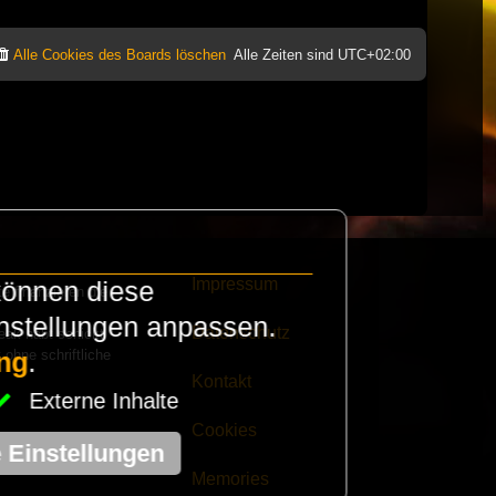
Alle Cookies des Boards löschen
Alle Zeiten sind
UTC+02:00
Impressum
können diese
e finanzieren die
instellungen anpassen.
Datenschutz
eak habt schickt
 ohne schriftliche
ng
.
Kontakt
Externe Inhalte
Cookies
e Einstellungen
Memories