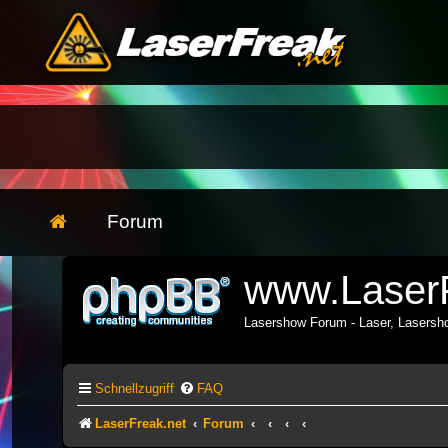
Forum
www.LaserF
Lasershow Forum - Laser, Lasers
Schnellzugriff
FAQ
LaserFreak.net
Forum