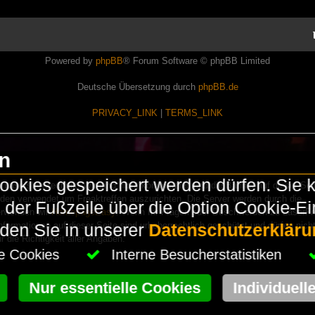
Powered by
phpBB
® Forum Software © phpBB Limited
Deutsche Übersetzung durch
phpBB.de
PRIVACY_LINK
|
TERMS_LINK
en
okies gespeichert werden dürfen. Sie 
Lasershowtechnik. Wir sind nicht kommerziell und die Banner auf dieser Seit
rden verwendet um Freaktreffen auszurichten. Die Server werden durch die
in der Fußzeile über die Option Cookie-E
erwenden wir
HomepageEasy
. Wenn Ihr Fragen oder Beschwerden zu LaserFr
nformationen auf dieser Seite sind urheberrechtlich geschützt und dürfen nicht
nden Sie in unserer
Datenschutzerkläru
die Richtigkeit aller Angaben.
che Cookies
Interne Besucherstatistiken
Nur essentielle Cookies
Individuell