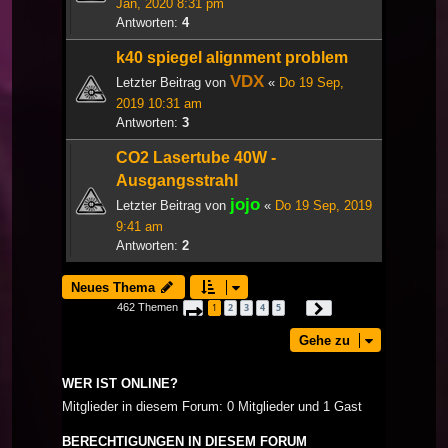
Jan, 2020 8:31 pm
Antworten:
4
k40 spiegel alignment problem
VDX
Letzter Beitrag von
«
Do 19 Sep,
2019 10:31 am
Antworten:
3
CO2 Lasertube 40W -
Ausgangsstrahl
jojo
Letzter Beitrag von
«
Do 19 Sep, 2019
9:41 am
Antworten:
2
Neues Thema
462 Themen
1
2
3
4
5
Seite
1
von
16
Nächste
…
Gehe zu
WER IST ONLINE?
Mitglieder in diesem Forum: 0 Mitglieder und 1 Gast
BERECHTIGUNGEN IN DIESEM FORUM