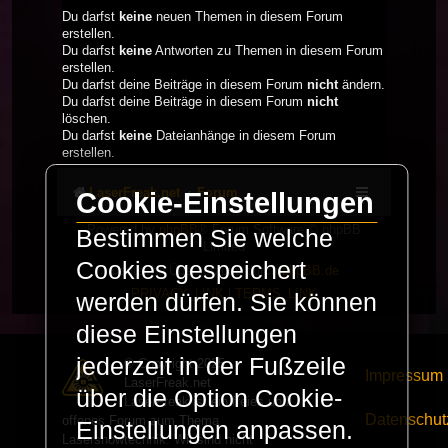
Du darfst
keine
neuen Themen in diesem Forum
erstellen.
Du darfst
keine
Antworten zu Themen in diesem Forum
erstellen.
Du darfst deine Beiträge in diesem Forum
nicht
ändern.
Du darfst deine Beiträge in diesem Forum
nicht
löschen.
Du darfst
keine
Dateianhänge in diesem Forum
erstellen.
LaserFreak.net
Forum
Cookie-Einstellungen
Powered by
phpBB
® Forum Software © phpBB
Bestimmen Sie welche
Limited
Cookies gespeichert
Deutsche Übersetzung durch
phpBB.de
PRIVACY_LINK
|
TERMS_LINK
werden dürfen. Sie können
diese Einstellungen
jederzeit in der Fußzeile
© Copyright 2025 -
Impressum
LaserFreak.net
über die Option Cookie-
LaserFreak ist ein freies und
Datenschut
offenes Forum zum Thema
Einstellungen anpassen.
Lasershowtechnik. Wir sind nicht