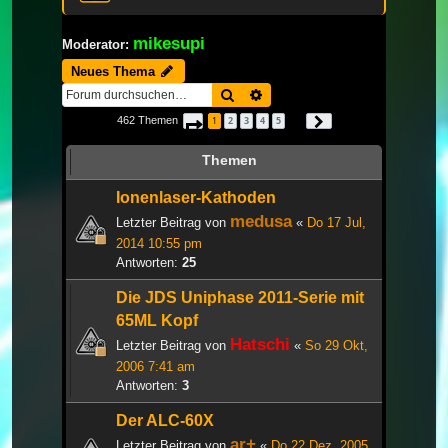
mikesupi
Moderator:
Neues Thema
Suche
Erweiterte Suche
462 Themen
1
2
3
4
5
Seite
1
von
16
Nächste
…
Themen
Ionenlaser-Kathoden
medusa
Letzter Beitrag von
«
Do 17 Jul,
2014 10:55 pm
Antworten:
25
Die JDS Uniphase 2011-Serie mit
65ML Kopf
Hatschi
Letzter Beitrag von
«
So 29 Okt,
2006 7:41 am
Antworten:
3
Der ALC-60X
ar+
Letzter Beitrag von
«
Do 22 Dez, 2005