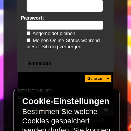
Passwort:
Angemeldet bleiben
Meinen Online-Status während
dieser Sitzung verbergen
Gehe zu
WER IST ONLINE?
Mitglieder in diesem Forum: 0 Mitglieder und 1 Gast
Cookie-Einstellungen
LaserFreak.net
Forum
Bestimmen Sie welche
Cookies gespeichert
Powered by
phpBB
® Forum Software © phpBB
Limited
werden dürfen. Sie können