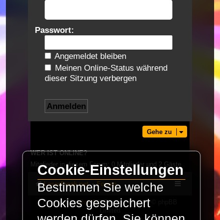
Passwort:
Angemeldet bleiben
Meinen Online-Status während
dieser Sitzung verbergen
Gehe zu
WER IST ONLINE?
Mitglieder in diesem Forum: 0 Mitglieder und 2 Gäste
Cookie-Einstellungen
LaserFreak.net
Forum
Bestimmen Sie welche
Cookies gespeichert
Powered by
phpBB
® Forum Software © phpBB
Limited
werden dürfen. Sie können