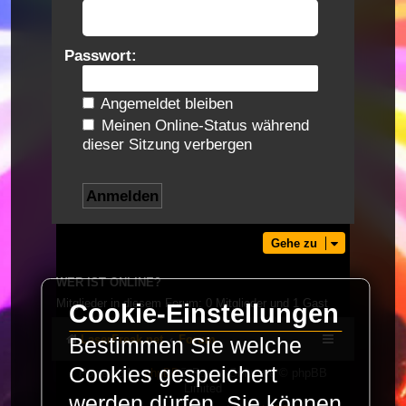
Passwort:
Angemeldet bleiben
Meinen Online-Status während
dieser Sitzung verbergen
Gehe zu
WER IST ONLINE?
Mitglieder in diesem Forum: 0 Mitglieder und 1 Gast
Cookie-Einstellungen
LaserFreak.net
Forum
Bestimmen Sie welche
Cookies gespeichert
Powered by
phpBB
® Forum Software © phpBB
Limited
werden dürfen. Sie können