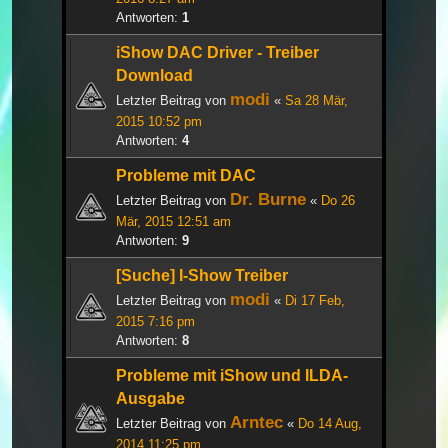
Antworten:
1
iShow DAC Driver - Treiber
Download
modi
Letzter Beitrag von
«
Sa 28 Mär,
2015 10:52 pm
Antworten:
4
Probleme mit DAC
Dr. Burne
Letzter Beitrag von
«
Do 26
Mär, 2015 12:51 am
Antworten:
9
[Suche] I-Show Treiber
modi
Letzter Beitrag von
«
Di 17 Feb,
2015 7:16 pm
Antworten:
8
Probleme mit iShow und ILDA-
Ausgabe
Arntec
Letzter Beitrag von
«
Do 14 Aug,
2014 11:25 pm