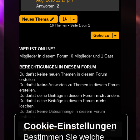
Aug, 2010 12:27 pm
Antworten:
2
Neues Thema
16 Themen • Seite
1
von
1
Gehe zu
WER IST ONLINE?
Mitglieder in diesem Forum: 0 Mitglieder und 1 Gast
BERECHTIGUNGEN IN DIESEM FORUM
Du darfst
keine
neuen Themen in diesem Forum
erstellen.
Du darfst
keine
Antworten zu Themen in diesem Forum
erstellen.
Du darfst deine Beiträge in diesem Forum
nicht
ändern.
Du darfst deine Beiträge in diesem Forum
nicht
löschen.
Du darfst
keine
Dateianhänge in diesem Forum
erstellen.
Cookie-Einstellungen
LaserFreak.net
Forum
Bestimmen Sie welche