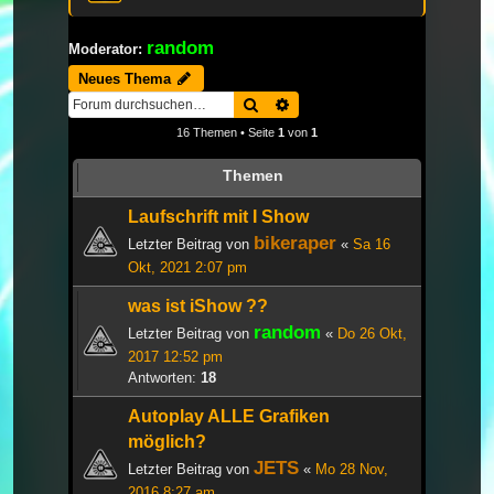
random
Moderator:
Neues Thema
Suche
Erweiterte Suche
16 Themen • Seite
1
von
1
Themen
Laufschrift mit I Show
bikeraper
Letzter Beitrag von
«
Sa 16
Okt, 2021 2:07 pm
was ist iShow ??
random
Letzter Beitrag von
«
Do 26 Okt,
2017 12:52 pm
Antworten:
18
Autoplay ALLE Grafiken
möglich?
JETS
Letzter Beitrag von
«
Mo 28 Nov,
2016 8:27 am